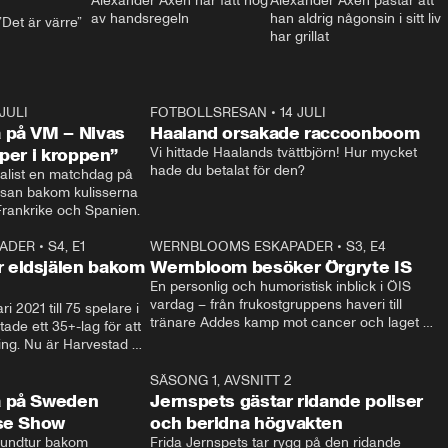
Alexander Axén har fått nog 
Alexander Axén påstår att 
av handsregeln
han aldrig någonsin i sitt liv 
Det är värre”
har grillat
 JULI
36:52
FOTBOLLSRESAN
•
14 JULI
0:3
 på VM – Nivas
Haaland orsakade raccoonboom
yper i kroppen”
Vi hittade Haalands tvättbjörn! Hur mycket 
hade du betalat för den?
list en matchdag på 
esan bakom kulisserna 
på semifinalen mellan Frankrike och Spanien. 
ADER
•
S4, E1
32:14
WERNBLOOMS ESKAPADER
•
S3, E4
33:1
Plus
 eldsjälen bakom
Wernbloom besöker Örgryte IS
En personlig och humoristisk inblick i ÖIS 
vardag – från frukostgruppens haveri till 
i 2021 till 75 spelare i 
tränare Addes kamp mot cancer och laget 
de ett 35+-lag för att 
som siktar mot Allsvenskan.
ing. Nu är Harvestad 
ch Wernbloom kliver 
14:14
SÄSONG 1, AVSNITT 2
24:5
a på Sweden
Jernspets gästar ridande poliser
rse Show
och beridna högvakten
rundtur bakom 
Frida Jernspets tar rygg på den ridande 