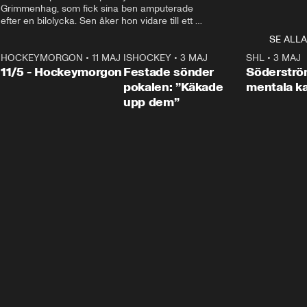
Grimmenhag, som fick sina ben amputerade 
efter en bilolycka. Sen åker hon vidare till ett 
vård- och omsorgsboende med den 76 
SE ALLA
centimeter höga terapihästen Calle.
HOCKEYMORGON
•
11 MAJ
ISHOCKEY
•
3 MAJ
0:22
SHL
•
3 MAJ
n
11/5 - Hockeymorgon
Festade sönder
Söderströ
pokalen: ”Käkade
mentala 
upp dem”