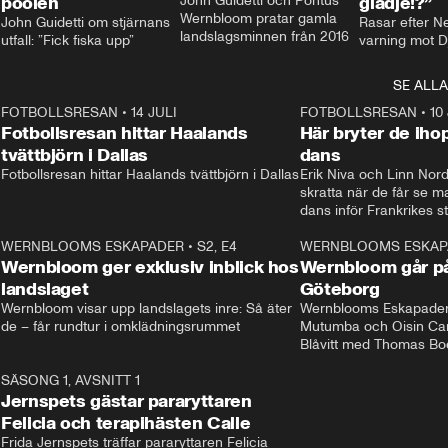
poolen
John Guidetti och Pontus 
glädje!?”
Wernbloom pratar gamla 
John Guidetti om stjärnans 
Rasar efter N
landslagsminnen från 2016
utfall: ”Fick fiska upp”
varning mot D
SE ALLA
8
FOTBOLLSRESAN
•
14 JULI
41:35
FOTBOLLSRESAN
•
10
Fotbollsresan hittar Haalands
Här bryter de ih
tvättbjörn i Dallas
dans
Fotbollsresan hittar Haalands tvättbjörn i Dallas
Erik Niva och Linn Nord
skratta när de får se 
dans inför Frankrikes st
VM-kvartsfinalen. 
4
WERNBLOOMS ESKAPADER
•
S2, E4
24:20
WERNBLOOMS ESKAP
Plus
Wernbloom ger exklusiv inblick hos
Wernbloom går på
landslaget
Göteborg
Wernbloom visar upp landslagets inre: Så äter 
Wernblooms Eskapader:
de – får rundtur i omklädningsrummet
Mutumba och Oisin Cant
Blåvitt med Thomas Bo
0
SÄSONG 1, AVSNITT 1
25:12
Jernspets gästar pararyttaren
Felicia och terapihästen Calle
Frida Jernspets träffar pararyttaren Felicia 