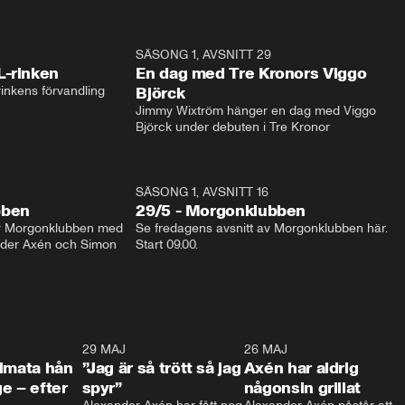
1:04
SÄSONG 1, AVSNITT 29
17:3
L-rinken
En dag med Tre Kronors Viggo
inkens förvandling
Björck
Jimmy Wixtröm hänger en dag med Viggo 
Björck under debuten i Tre Kronor
SÄSONG 1, AVSNITT 16
bben
29/5 - Morgonklubben
av Morgonklubben med 
Se fredagens avsnitt av Morgonklubben här. 
nder Axén och Simon 
Start 09.00. 
0:26
29 MAJ
0:30
26 MAJ
0:3
timata hån
”Jag är så trött så jag
Axén har aldrig
e – efter
spyr”
någonsin grillat