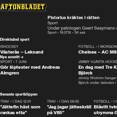
Pistorius kräktes i rätten
Sport
Under patologen Geert Saaymans vi
Sport
•
18.07.16
•
36 sek
Direktsänd sport
ISHOCKEY
FOTBOLL
•
I MORGON 
LIVE
Plus
Plus
Västerås – Leksand
Chelsea – AC M
Nya avsnitt →
SPORT
•
7 JUNI
16:36
JIMMY HJÄRTA HOCK
Gör löptester med Andreas
En dag med Tre K
Almgren
Björck
Jimmy Wixtröm hänger 
Björck under debuten i
Senaste sportklippen
TRAV
•
I DAG 12:01
5:16
TRAV
•
I DAG 09:05
1:06
FOTBOLL
•
I
”Jättefin häst som
”Jag jagar jätteskräll
Blåvitt tvi
rankas etta”
på V85”
utrymma 