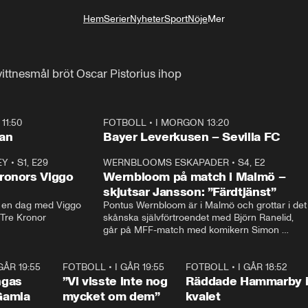
Hem
Serier
Nyheter
Sport
Nöje
Mer
Livsstil
ttnesmål bröt Oscar Pistorius ihop
11:50
FOTBOLL
•
I MORGON 13:20
Plus
ilan
Bayer Leverkusen – Sevilla FC
EY
•
S1, E29
17:38
WERNBLOOMS ESKAPADER
•
S4, E2
38:2
ronors Viggo
Wernbloom på match i Malmö –
skjutsar Jansson: ”Färdtjänst”
en dag med Viggo 
Pontus Wernbloom är i Malmö och grottar i det 
 Tre Kronor
skånska självförtroendet med Björn Ranelid, 
går på MFF-match med komikern Simon 
”Chippen” Svensson och hjälper skadade 
stjärnbacken Pontus Jansson hem. 
 GÅR 19:55
0:29
FOTBOLL
•
I GÅR 19:55
1:56
FOTBOLL
•
I GÅR 18:52
2:1
ngas
”Vi visste inte nog
Räddade Hammarby 
Gamla
mycket om dem”
kvalet