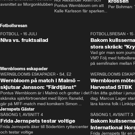
Hör Alexander Axén och 
krossen
avsnittet av Morgonklubben
Pontus Wernbloom om att 
Per Bohman: ”
Kalle Karlsson får sparken 
från Bajen och att Henrik 
Rydström tar över
Fotbollsresan
FOTBOLL
•
16 JULI
0:44
FOTBOLLSRESAN
•
15
Niva vs. fruktsallad
Bakom kulisserna
stora skräck: ”Kr
Vad gör man som journa
VM? Följ med fotbollsr
Wernblooms eskapader
WERNBLOOMS ESKAPADER
•
S4, E2
38:23
WERNBLOOMS ESKAP
Wernbloom på match i Malmö –
Wernbloom möter
skjutsar Jansson: ”Färdtjänst”
Harvestad STBK
Pontus Wernbloom är i Malmö och grottar i det 
Från åtta gubbar i januar
skånska självförtroendet med Björn Ranelid, 
dag. Marcus Lager starta
går på MFF-match med komikern Simon 
lära känna folk i Linköp
Jernspets Gästar
”Chippen” Svensson och hjälper skadade 
STBK en institution – o
SÄSONG 1, AVSNITT 4
stjärnbacken Pontus Jansson hem. 
13:37
rakt in i värmen.
SÄSONG 1, AVSNITT 3
Frida Jernspets testar voltige
Bakom kulissern
Frida Jernspets åker till Södertörn ryttarcenter 
International Ho
och testar voltige
Frida Jernspets får en 