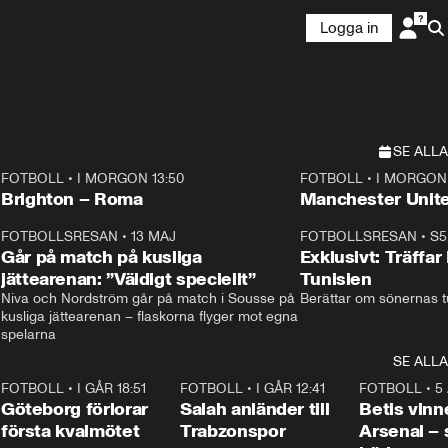
Logga in
SE ALLA
FOTBOLL
•
I MORGON 13:50
FOTBOLL
•
I MORGON 
Plus
Plus
Brighton – Roma
3
FOTBOLLSRESAN
•
13 MAJ
33:19
FOTBOLLSRESAN
•
S5
Går på match på kusliga
Exklusivt: Träffar
jättearenan: ”Väldigt speciellt”
Tunisien
Niva och Nordström går på match i Sousse på 
Berättar om sönernas tu
kusliga jättearenan – flaskorna flyger mot egna 
spelarna 
SE ALLA
7
FOTBOLL
•
I GÅR 18:51
2:17
FOTBOLL
•
I GÅR 12:41
0:42
FOTBOLL
•
5
i
Göteborg förlorar
Salah anländer till
Betis vinn
första kvalmötet
Trabzonspor
Arsenal –