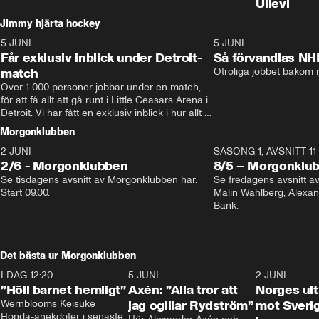
Ullevi
Jimmy hjärta hockey
5 JUNI
11:14
5 JUNI
Får exklusiv inblick under Detroit-
Så förvandlas NH
match
Otroliga jobbet bakom r
Över 1 000 personer jobbar under en match, 
för att få allt att gå runt i Little Ceasars Arena i 
Detroit. Vi har fått en exklusiv inblick i hur allt 
fungerar inför och under match i världens 
Morgonklubben
bästa hockeyliga
2 JUNI
SÄSONG 1, AVSNITT 11
2/6 - Morgonklubben
8/5 – Morgonklu
Se tisdagens avsnitt av Morgonklubben här. 
Se fredagens avsnitt 
Start 09.00. 
Malin Wahlberg, Alexa
Bank. 
Det bästa ur Morgonklubben
I DAG 12:20
1:14
5 JUNI
0:44
2 JUNI
”Höll barnet hemligt”
Axén: ”Alla tror att
Norges ul
Wernblooms Keisuke 
jag ogillar Rydström”
mot Sverig
Honda-anekdoter i senaste 