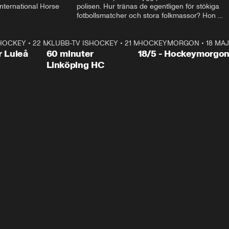
ternational Horse 
polisen. Hur tränas de egentligen för stökiga 
fotbollsmatcher och stora folkmassor? Hon 
hälsar även på hos beridna högvakten, som 
den här dagen ska byta av högvakten, som 
SHOCKEY
1:00:28
•
22 MAJ
KLUBB-TV ISHOCKEY
vaktar slottet.
1:00:18
•
21 MAJ
HOCKEYMORGON
•
18 MAJ
Plus
r Luleå
60 minuter
18/5 - Hockeymorgo
Linköping HC