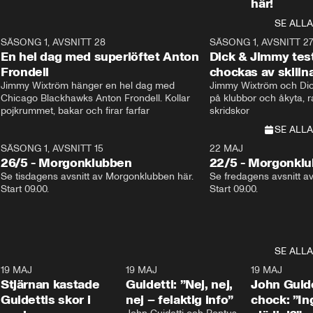
här!
SE ALLA
8
SÄSONG 1, AVSNITT 28
20:38
SÄSONG 1, AVSNITT 2
Plus
En hel dag med superlöftet Anton
Dick & Jimmy test
Frondell
chockas av skill
Jimmy Wixtröm hänger en hel dag med 
Jimmy Wixtröm och Dick
Chicago Blackhawks Anton Frondell. Kollar 
på klubbor och åkyta, r
pojkrummet, bakar och firar farfar
skridskor 
SE ALLA
SÄSONG 1, AVSNITT 15
22 MAJ
26/5 - Morgonklubben
22/5 - Morgonkl
Se tisdagens avsnitt av Morgonklubben här. 
Se fredagens avsnitt a
Start 09.00. 
Start 09.00. 
SE ALLA
1
19 MAJ
0:43
19 MAJ
0:39
19 MAJ
Stjärnan kastade
Guidetti: ”Nej, nej,
John Guide
Guidettis skor i
nej – felaktig info”
chock: ”I