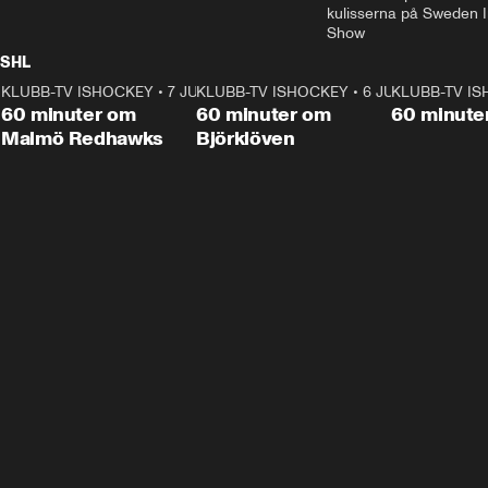
kulisserna på Sweden In
Show
SHL
KLUBB-TV ISHOCKEY
1:02:53
•
7 JUNI
KLUBB-TV ISHOCKEY
1:00:59
•
6 JUNI
KLUBB-TV I
Plus
Plus
60 minuter om
60 minuter om
60 minute
Malmö Redhawks
Björklöven