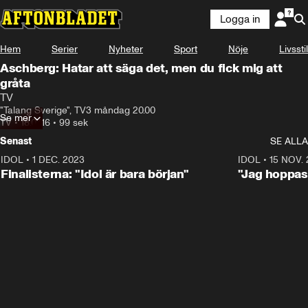
Logga in
Hem
Serier
Nyheter
Sport
Nöje
Livsstil
Aschberg: Hatar att säga det, men du fick mig att
gråta
TV
"Talang Sverige", TV3 måndag 20.00
Se mer
TV
•
18.07.16
•
99 sek
Senast
SE ALLA
IDOL
•
1 DEC. 2023
0:56
IDOL
•
15 NOV.
Finalisterna: "Idol är bara början"
"Jag hoppas 