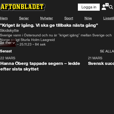
Logga in
Hem
Serier
Nyheter
Sport
Nöje
Livsstil
”Kriget är igång. Vi ska ge tillbaka nästa gång”
Skidskytte
Sverige vann i Östersund och nu är ”kriget igång” mellan Sverige och 
Norge enligt Sturla Holm Laegreid
Se mer
Skidskytte
•
25.11.23
•
84 sek
Senast
SE ALLA
22 MARS
0:55
21 MARS
Hanna Öberg tappade segern – ledde
Svensk succ
efter sista skyttet