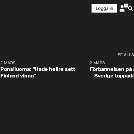
Logga in
SE ALLA
7
2 MARS
0:34
2 MARS
Ponsiluoma: ”Hade hellre sett
Förbannelsen på s
Finland vinna”
– Sverige tappad