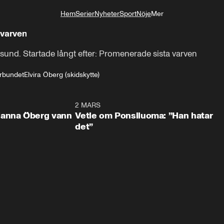
Hem
Serier
Nyheter
Sport
Nöje
Mer
Livsstil
 varven
rsund. Startade långt efter: Promenerade sista varven
örbundet
Elvira Öberg (skidskytte)
0:59
2 MARS
1:0
Hanna Öberg vann
Vetle om Ponsiluoma: ”Han hatar
det”