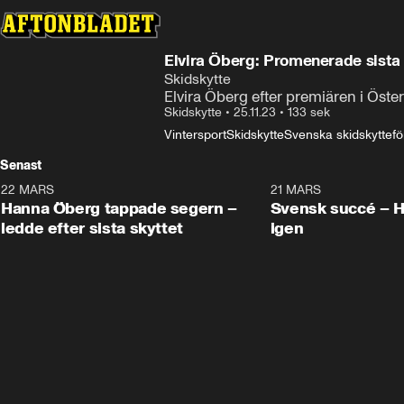
Elvira Öberg: Promenerade sista
Skidskytte
Elvira Öberg efter premiären i Öste
Skidskytte
•
25.11.23
•
133 sek
Vintersport
Skidskytte
Svenska skidskyttef
Senast
22 MARS
0:55
21 MARS
Hanna Öberg tappade segern –
Svensk succé – 
ledde efter sista skyttet
igen