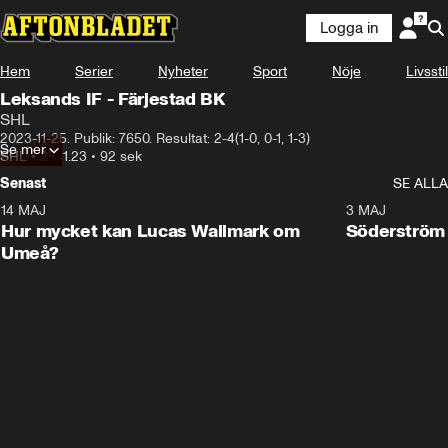
Logga in
Hem
Serier
Nyheter
Sport
Nöje
Livsstil
Leksands IF - Färjestad BK
SHL
2023-11-25. Publik: 7650. Resultat: 2-4(1-0, 0-1, 1-3)
Se mer
SHL
•
25.11.23
•
92 sek
Senast
SE ALLA
14 MAJ
1:18
3 MAJ
Plus
Hur mycket kan Lucas Wallmark om
Söderström
Umeå?