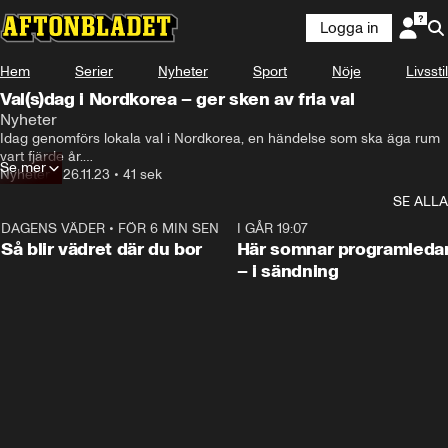
Logga in
Hem
Serier
Nyheter
Sport
Nöje
Livsstil
Val(s)dag i Nordkorea – ger sken av fria val
Nyheter
Idag genomförs lokala val i Nordkorea, en händelse som ska äga rum 
vart fjärde år.

Se mer
Styret i landet är dock inte känt för att erbjuda valfrihet.
Nyheter
•
26.11.23
•
41 sek
SE ALLA
DAGENS VÄDER
•
FÖR 6 MIN SEN
1:06
I GÅR 19:07
Så blir vädret där du bor
Här somnar programleda
– i sändning