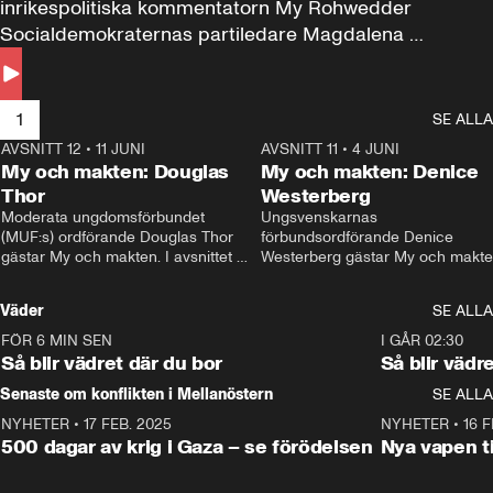
inrikespolitiska kommentatorn My Rohwedder 
Socialdemokraternas partiledare Magdalena 
Andersson till svars.
1
SE ALLA
AVSNITT 12
•
11 JUNI
26:27
AVSNITT 11
•
4 JUNI
2
My och makten: Douglas
My och makten: Denice
Thor
Westerberg
Moderata ungdomsförbundet 
Ungsvenskarnas 
(MUF:s) ordförande Douglas Thor 
förbundsordförande Denice 
gästar My och makten. I avsnittet 
Westerberg gästar My och makten.
diskuteras tonårsutvisningarna och 
avsnittet diskuteras migrationsfrå
hur Moderaterna ska locka väljare till 
och hur SD ska locka kvinnliga 
Väder
SE ALLA
valet i höst. 
väljare. 
FÖR 6 MIN SEN
1:06
I GÅR 02:30
Så blir vädret där du bor
Så blir vädr
Senaste om konflikten i Mellanöstern
SE ALLA
NYHETER
•
17 FEB. 2025
0:45
NYHETER
•
16 F
500 dagar av krig i Gaza – se förödelsen
Nya vapen ti