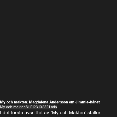
My och makten: Magdalena Andersson om Jimmie-hånet
My och makten
S1 E1
23.10.25
21 min
I det första avsnittet av ”My och Makten” ställer 