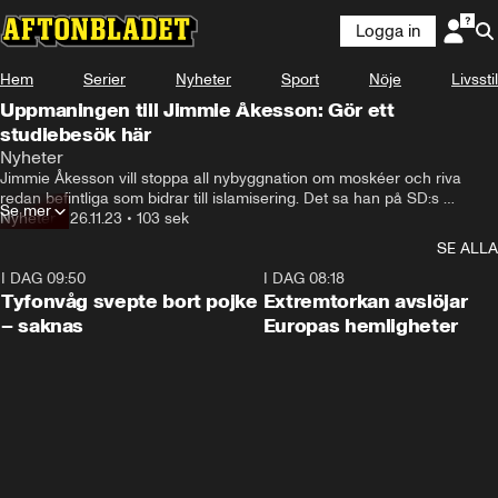
Logga in
Hem
Serier
Nyheter
Sport
Nöje
Livsstil
Uppmaningen till Jimmie Åkesson: Gör ett
studiebesök här
Nyheter
Jimmie Åkesson vill stoppa all nybyggnation om moskéer och riva 
redan befintliga som bidrar till islamisering. Det sa han på SD:s 
Se mer
landsdagar i Västerås.
Nyheter
•
26.11.23
•
103 sek
SE ALLA
I DAG 09:50
0:53
I DAG 08:18
Tyfonvåg svepte bort pojke
Extremtorkan avslöjar
– saknas
Europas hemligheter