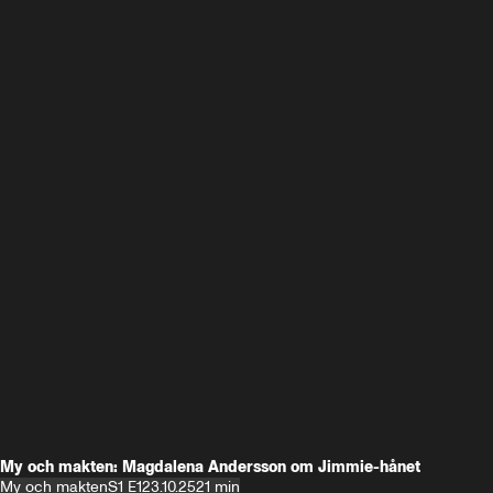
My och makten: Magdalena Andersson om Jimmie-hånet
My och makten
S1 E1
23.10.25
21 min