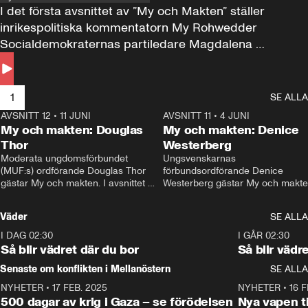
I det första avsnittet av ”My och Makten” ställer 
inrikespolitiska kommentatorn My Rohwedder 
Socialdemokraternas partiledare Magdalena 
Andersson till svars.
1
SE ALLA
AVSNITT 12
•
11 JUNI
26:27
AVSNITT 11
•
4 JUNI
2
My och makten: Douglas
My och makten: Denice
Thor
Westerberg
Moderata ungdomsförbundet 
Ungsvenskarnas 
(MUF:s) ordförande Douglas Thor 
förbundsordförande Denice 
gästar My och makten. I avsnittet 
Westerberg gästar My och makten.
diskuteras tonårsutvisningarna och 
avsnittet diskuteras migrationsfrå
hur Moderaterna ska locka väljare till 
och hur SD ska locka kvinnliga 
Väder
SE ALLA
valet i höst. 
väljare. 
I DAG 02:30
1:06
I GÅR 02:30
Så blir vädret där du bor
Så blir vädr
Senaste om konflikten i Mellanöstern
SE ALLA
NYHETER
•
17 FEB. 2025
0:45
NYHETER
•
16 F
500 dagar av krig i Gaza – se förödelsen
Nya vapen ti