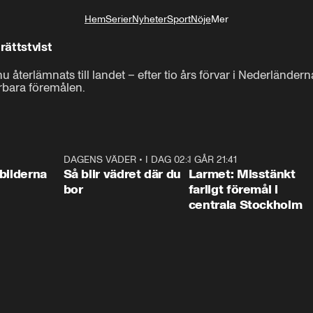
Hem
Serier
Nyheter
Sport
Nöje
Mer
Livsstil
rättstvist
u återlämnats till landet – efter tio års förvar i Nederländer
rbara föremålen.
0:31
DAGENS VÄDER
•
I DAG 02:30
1:06
I GÅR 21:41
0:3
bilderna
Så blir vädret där du
Larmet: Misstänkt
bor
farligt föremål i
centrala Stockholm