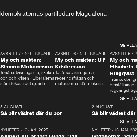
aldemokraternas partiledare Magdalena 
SE ALLA
7
AVSNITT 7
•
19 FEBRUARI
24:30
AVSNITT 6
•
12 FEBRUARI
27:30
AVSNITT 5
•
My och makten:
My och makten: Ulf
My och ma
Simona Mohamsson
Kristersson
Elisabeth
 
Tonårsutvisningarna, skolan 
Tonårsutvisningarna, 
Ringqvist
och och krisen i Liberalerna 
regeringsfrågan och 
Trump, den gr
står i fokus i det sjunde 
matpriserna står i fokus i 
omställningen
avsnittet av ”My och 
det sjätte avsnittet av ”My 
regeringsfråga
makten”. Se när 
och makten”. Se när 
centrum i det 
SE ALLA
Aftonbladets inrikespolitiska 
Aftonbladets inrikespolitiska 
avsnittet av ”
kommentator My 
kommentator My 
6
3 AUGUSTI
1:06
2 AUGUSTI
Makten”. Se nä
Rohwedder ställer 
Rohwedder ställer 
Så blir vädret där du bor
Så blir vädret där
Aftonbladets in
utbildnings- och 
statsminister Ulf Kristersson 
kommentator 
SE ALLA
integrationsminister Simona 
till svars.
Rohwedder stäl
Mohamsson till svars.
Centerpartiets
2
NYHETER
•
16 JAN. 2025
1:01
NYHETER
•
16 JAN. 20
Thand Ring till
Ahmed, 40, är fast i Gaza: ”Vill
Gazaborna: ”Vad s