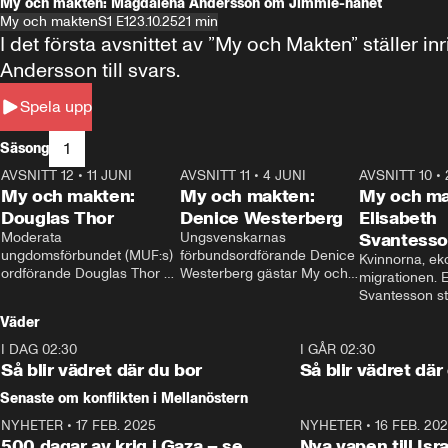
My och makten: Magdalena Andersson om Jimmie-hånet
My och makten
S1 E1
23.10.25
21 min
I det första avsnittet av ”My och Makten” ställe
Andersson till svars.
Spela upp
1
Säsong
AVSNITT 12
•
11 JUNI
26:27
AVSNITT 11
•
4 JUNI
23:40
AVSNITT 10
•
My och makten:
My och makten:
My och ma
Douglas Thor
Denice Westerberg
Elisabeth
Moderata 
Ungsvenskarnas 
Svantess
ungdomsförbundet (MUF:s) 
förbundsordförande Denice 
Kvinnorna, ek
ordförande Douglas Thor 
Westerberg gästar My och 
migrationen. E
gästar My och makten. I 
makten. I avsnittet 
Svantesson stäl
avsnittet diskuteras 
diskuteras migrationsfrågan 
när finansmini
Väder
tonårsutvisningarna och hur 
och hur SD ska locka 
Moderaterna ska locka 
kvinnliga väljare. 
I DAG 02:30
1:06
I GÅR 02:30
väljare till valet i höst. 
Så blir vädret där du bor
Så blir vädret där
Senaste om konflikten i Mellanöstern
NYHETER
•
17 FEB. 2025
0:45
NYHETER
•
16 FEB. 20
500 dagar av krig i Gaza – se
Nya vapen till Isr