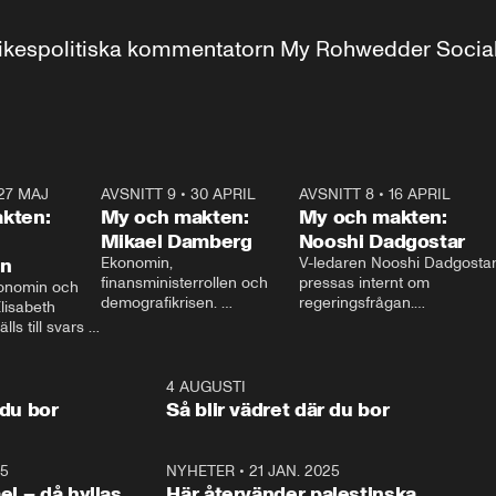
r inrikespolitiska kommentatorn My Rohwedder Soci
27 MAJ
3:51
AVSNITT 9
•
30 APRIL
24:00
AVSNITT 8
•
16 APRIL
25:1
kten:
My och makten:
My och makten:
Mikael Damberg
Nooshi Dadgostar
on
Ekonomin, 
V-ledaren Nooshi Dadgostar
finansministerrollen och 
pressas internt om 
onomin och 
demografikrisen. 
regeringsfrågan.

lisabeth 
Oppositionen ställs till svars 
I Aftonbladets 
ls till svars 
när Socialdemokraternas 
partiledarutfrågning ”My 
stern gästar 
Mikael Damberg gästar My 
och Makten” sätter hon ner 
My och Makten. 
och Makten. 
foten mot kritikerna:

1:06
4 AUGUSTI
1:0
– Vi ställer upp i val. Ska vi 
 du bor
Så blir vädret där du bor
vara med så sitter vi förstås 
25
1:22
NYHETER
•
21 JAN. 2025
0:5
ael – då hyllas
Här återvänder palestinska