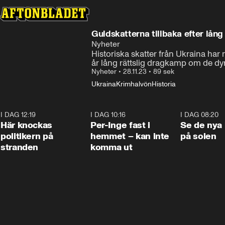
Guldskatterna tillbaka efter lång 
Nyheter
Historiska skatter från Ukraina har n
år lång rättslig dragkamp om de dy
Nyheter
•
28.11.23
•
89 sek
Ukraina
Krimhalvön
Historia
I DAG 12:19
0:45
I DAG 10:16
1:26
I DAG 08:20
Här knockas
Per-Inge fast i
Se de nya 
politikern på
hemmet – kan inte
på solen
stranden
komma ut