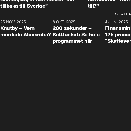
tillbaka till Sverige”
till?”
SE ALLA
3
25 NOV. 2025
31:05
8 OKT. 2025
4:29
4 JUNI 2025
Knutby – Vem
200 sekunder –
Finansmin
mördade Alexandra?
Köttfusket: Se hela
125 procent
programmet här
"Skattever
viktig uppg