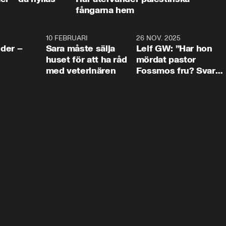
fångarna hem
4:24
10 FEBRUARI
4:13
26 NOV. 2025
8:1
der –
Sara måste sälja
Leif GW: ”Har hon
huset för att ha råd
mördat pastor
med veterinären
Fossmos fru? Svar
nej.”