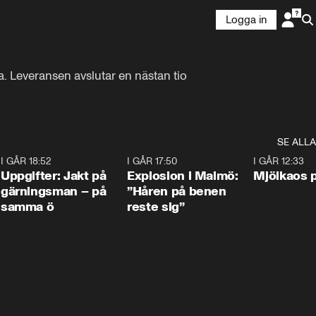
Logga in
na. Leveransen avslutar en nästan tio 
SE ALLA
5
I GÅR 18:52
0:33
I GÅR 17:50
1:10
I GÅR 12:33
Uppgifter: Jakt på
Explosion i Malmö:
Mjölkaos p
gärningsman – på
”Håren på benen
samma ö
reste sig”