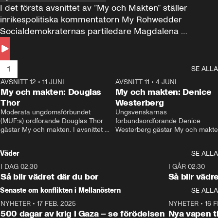
I det första avsnittet av ”My och Makten” ställer 
inrikespolitiska kommentatorn My Rohwedder 
Socialdemokraternas partiledare Magdalena 
Andersson till svars.
1
SE ALLA
AVSNITT 12
•
11 JUNI
26:27
AVSNITT 11
•
4 JUNI
2
My och makten: Douglas
My och makten: Denice
Thor
Westerberg
Moderata ungdomsförbundet 
Ungsvenskarnas 
(MUF:s) ordförande Douglas Thor 
förbundsordförande Denice 
gästar My och makten. I avsnittet 
Westerberg gästar My och makten.
diskuteras tonårsutvisningarna och 
avsnittet diskuteras migrationsfrå
hur Moderaterna ska locka väljare till 
och hur SD ska locka kvinnliga 
Väder
SE ALLA
valet i höst. 
väljare. 
I DAG 02:30
1:06
I GÅR 02:30
Så blir vädret där du bor
Så blir vädr
Senaste om konflikten i Mellanöstern
SE ALLA
NYHETER
•
17 FEB. 2025
0:45
NYHETER
•
16 F
500 dagar av krig i Gaza – se förödelsen
Nya vapen ti