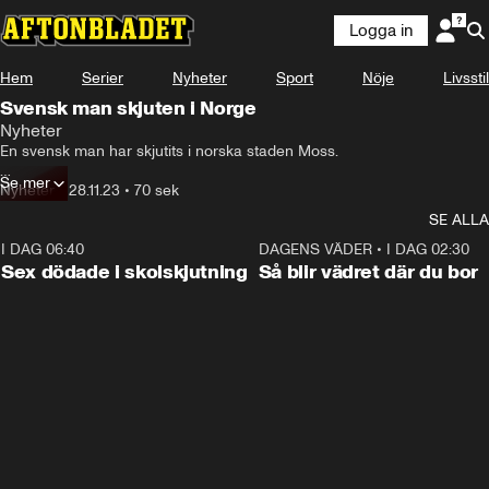
Logga in
Hem
Serier
Nyheter
Sport
Nöje
Livsstil
Svensk man skjuten i Norge
Nyheter
En svensk man har skjutits i norska staden Moss.

Se mer
Polisen jagar två gärningsmän i nuläget knutna till kriminellt nätverk.
Nyheter
•
28.11.23
•
70 sek
SE ALLA
I DAG 06:40
0:47
DAGENS VÄDER
•
I DAG 02:30
Sex dödade i skolskjutning
Så blir vädret där du bor