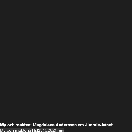
My och makten: Magdalena Andersson om Jimmie-hånet
My och makten
S1 E1
23.10.25
21 min