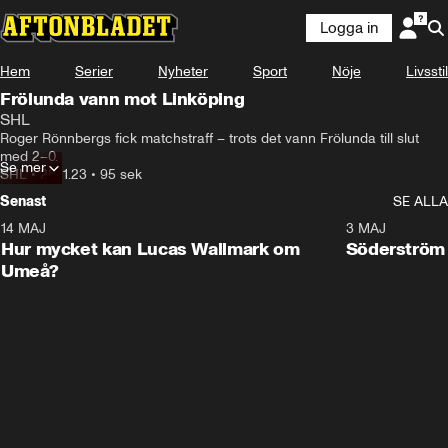
Logga in
Hem
Serier
Nyheter
Sport
Nöje
Livsstil
Frölunda vann mot Linköping
SHL
Roger Rönnbergs fick matchstraff – trots det vann Frölunda till slut 
med 2–0.
Se mer
SHL
•
28.11.23
•
95 sek
Senast
SE ALLA
14 MAJ
1:18
3 MAJ
Plus
Hur mycket kan Lucas Wallmark om
Söderström
Umeå?