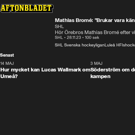
Mathias Bromé: ”Brukar vara kän
SHL
Hör Örebros Mathias Bromé efter v
SHL
•
28.11.23
•
100 sek
SHL Svenska hockeyligan
Luleå HF
Ishock
Senast
14 MAJ
1:18
3 MAJ
Plus
Hur mycket kan Lucas Wallmark om
Söderström om d
Umeå?
kampen