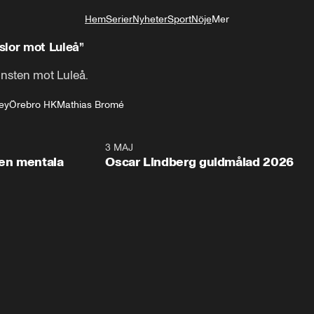
Hem
Serier
Nyheter
Sport
Nöje
Mer
Livsstil
slor mot Luleå”
insten mot Luleå.
ey
Örebro HK
Mathias Bromé
2:26
3 MAJ
1:0
en mentala
Oscar Lindberg guldmålad 2026