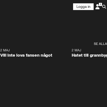
Logga in
SE ALLA
9
2 MAJ
0:33
2 MAJ
Vill inte lova fansen något
Hatet till grannb