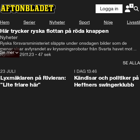
Logga in
Hem
Serier
Nyheter
Sport
Nöje
Livsstil
Här trycker ryska flottan på röda knappen
Nyheter
Ryska försvarsministeriet släppte under onsdagen bilder som de 
menar visar avfyrandet av kryssningsrobotar från Svarta havet mot 
Se mer
mål i Ukraina.
Nyheter
•
29.11.23
•
47 sek
SE ALLA
23 JULI
2:02
I DAG 13:46
Lyxmäklaren på Rivieran:
Kändisar och politiker på
"Lite friare här"
Heffners swingerklubb