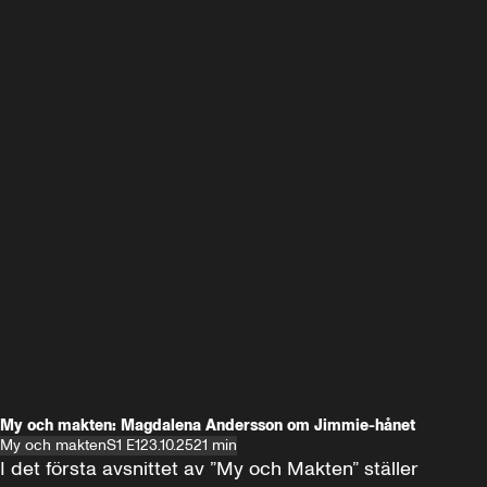
My och makten: Magdalena Andersson om Jimmie-hånet
My och makten
S1 E1
23.10.25
21 min
I det första avsnittet av ”My och Makten” ställer 