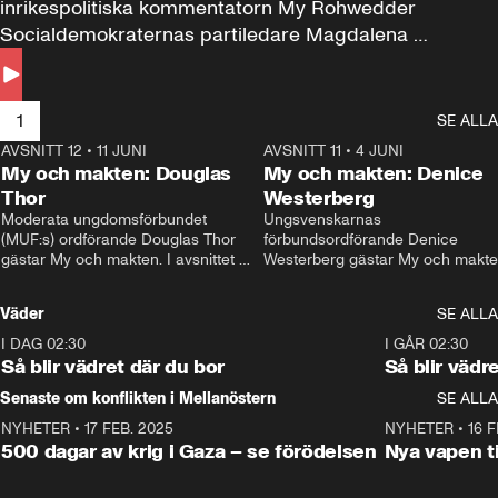
inrikespolitiska kommentatorn My Rohwedder 
Socialdemokraternas partiledare Magdalena 
Andersson till svars.
1
SE ALLA
AVSNITT 12
•
11 JUNI
26:27
AVSNITT 11
•
4 JUNI
2
My och makten: Douglas
My och makten: Denice
Thor
Westerberg
Moderata ungdomsförbundet 
Ungsvenskarnas 
(MUF:s) ordförande Douglas Thor 
förbundsordförande Denice 
gästar My och makten. I avsnittet 
Westerberg gästar My och makten.
diskuteras tonårsutvisningarna och 
avsnittet diskuteras migrationsfrå
hur Moderaterna ska locka väljare till 
och hur SD ska locka kvinnliga 
Väder
SE ALLA
valet i höst. 
väljare. 
I DAG 02:30
1:06
I GÅR 02:30
Så blir vädret där du bor
Så blir vädr
Senaste om konflikten i Mellanöstern
SE ALLA
NYHETER
•
17 FEB. 2025
0:45
NYHETER
•
16 F
500 dagar av krig i Gaza – se förödelsen
Nya vapen ti