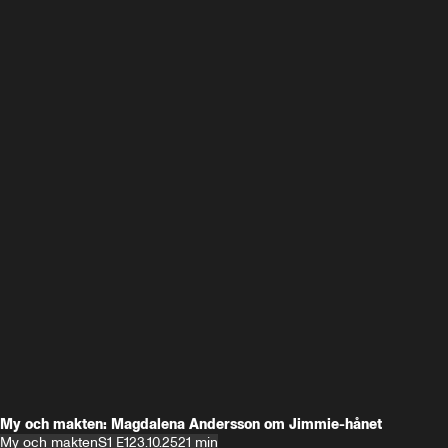
My och makten: Magdalena Andersson om Jimmie-hånet
My och makten
S1 E1
23.10.25
21 min