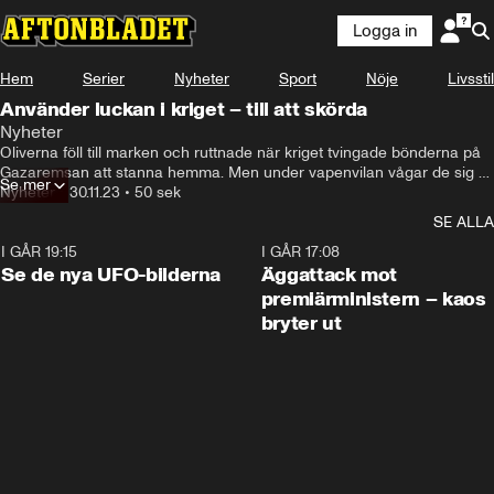
Logga in
Hem
Serier
Nyheter
Sport
Nöje
Livsstil
Använder luckan i kriget – till att skörda
Nyheter
Oliverna föll till marken och ruttnade när kriget tvingade bönderna på 
Gazaremsan att stanna hemma. Men under vapenvilan vågar de sig 
Se mer
ut.
Nyheter
•
30.11.23
•
50 sek
SE ALLA
I GÅR 19:15
0:36
I GÅR 17:08
Se de nya UFO-bilderna
Äggattack mot
premiärministern – kaos
bryter ut