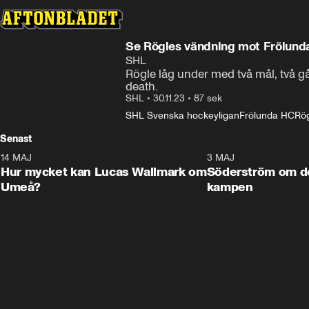
Se Rögles vändning mot Frölund
SHL
Rögle låg under med två mål, två g
death.
SHL
•
30.11.23
•
87 sek
SHL Svenska hockeyligan
Frölunda HC
Rö
Senast
14 MAJ
1:18
3 MAJ
Plus
Hur mycket kan Lucas Wallmark om
Söderström om d
Umeå?
kampen