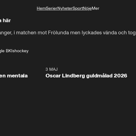
Hem
Serier
Nyheter
Sport
Nöje
Mer
Livsstil
a här
ånger, i matchen mot Frölunda men lyckades vända och tog 
gle BK
Ishockey
2:26
3 MAJ
1:0
en mentala
Oscar Lindberg guldmålad 2026