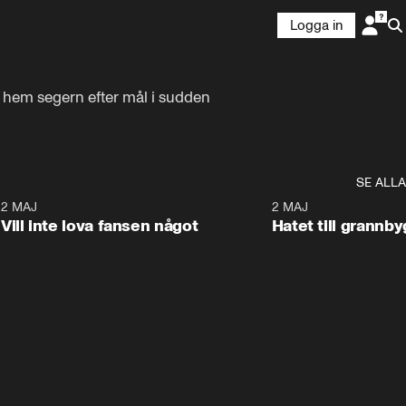
Logga in
hem segern efter mål i sudden 
SE ALLA
9
2 MAJ
0:33
2 MAJ
Vill inte lova fansen något
Hatet till grannb