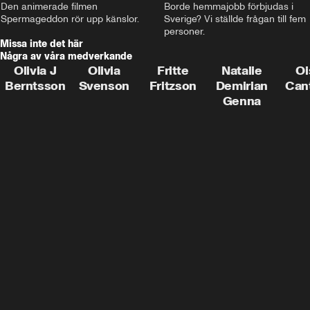
Den animerade filmen 
Borde hemmajobb förbjudas i 
Spermageddon rör upp känslor.
Sverige? Vi ställde frågan till fem 
personer.
Missa inte det här
Några av våra medverkande
Olivia J
Olivia
Fritte
Natalie
Oi
Berntsson
Svenson
Fritzson
Demirian
Can
Genna