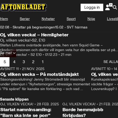
Logga in
Hem
Serier
Nyheter
Sport
Nöje
Livsstil
02:08 - Skrattar på begravningen
15:02 - SVT härmas
Förenade Arabemiraten verkar ha en hemlig agenda

Oj, vilken vecka! – Hemligheter
Oj, vilken vecka!
•
S2, E10
med det pågående klimatmötet i Dubai.
Stefan Löfvens oväntade avslöjande, hen vann Squid Game – 
riksdagsversionen och därför vill ingen veta hur din spellista ser ut på 
Se mer
Spotify. Karin Pettersson och Kristoffer Bergström gästar veckans 
Oj, vilken vecka!
•
S2 E10
•
01.12.23
•
21 min
avsnitt som leds av Olivia J Berntsson.
5
4
3
2
1
SE ALLA
AVSNITT 11
•
21 NOV. 2025
22:00
AVSNITT 10
•
14
Oj, vilken vecka – På motståndsjakt
Oj, vilken v
Säsongsavslutning! Jenny Strömstedt blir missnöjd 
Kunskapskraschen
under intervjun i "Nyhetsmorgon", stressiga momentet 
väckte frågor – 
i "På spåret" får kanske sin förklaring – och vad 
Louvrenkupp? I s
drömmer egentligen Liberalerna om? I studion: Oisin 
Svenson.
Cantwell och Karin Pettersson.
Senaste klippen
OJ, VILKEN VECKA!
•
28 FEB. 2025
2:40
OJ, VILKEN VECKA!
•
21 FEB. 20
Startat namninsamling:
Borde hemmajobb
”Barn ska inte se porr”
förbjudas?