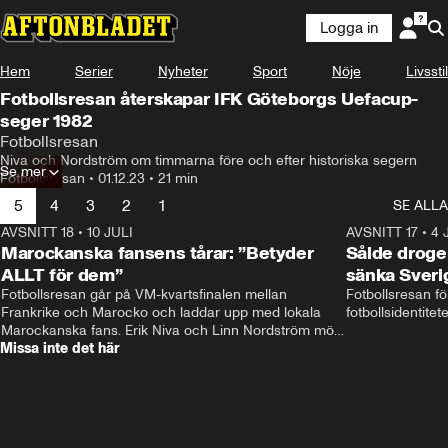
Logga in
Hem
Serier
Nyheter
Sport
Nöje
Livsstil
Fotbollsresan återskapar IFK Göteborgs Uefacup-
seger 1982
Fotbollsresan
Niva och Nordström om timmarna före och efter historiska segern
Se mer
Fotbollsresan
•
01.12.23
•
21 min
5
4
3
2
1
SE ALLA
AVSNITT 18
•
10 JULI
34:17
AVSNITT 17
•
4 
Marockanska fansens tårar: ”Betyder
Sålde droge
ALLT för dem”
sänka Sveri
Fotbollsresan går på VM-kvartsfinalen mellan 
Fotbollsresan fö
Frankrike och Marocko och laddar upp med lokala 
fotbollsidentitet
Marockanska fans. Erik Niva och Linn Nordström möts 
Missa inte det här
av stimmig frukost, tutande kycklingar och taxibil från 
Casablanca. 