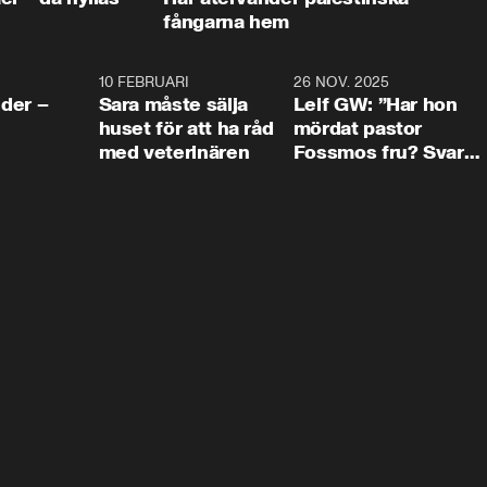
fångarna hem
4:24
10 FEBRUARI
4:13
26 NOV. 2025
8:1
der –
Sara måste sälja
Leif GW: ”Har hon
huset för att ha råd
mördat pastor
med veterinären
Fossmos fru? Svar
nej.”