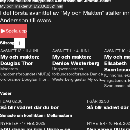
My och makten: Magdalena Andersson om Jimmie-hånet
My och makten
S1 E1
23.10.25
21 min
I det första avsnittet av ”My och Makten” ställe
Andersson till svars.
Spela upp
1
Säsong
AVSNITT 12
•
11 JUNI
26:27
AVSNITT 11
•
4 JUNI
23:40
AVSNITT 10
•
My och makten:
My och makten:
My och ma
Douglas Thor
Denice Westerberg
Elisabeth
Moderata 
Ungsvenskarnas 
Svantess
ungdomsförbundet (MUF:s) 
förbundsordförande Denice 
Kvinnorna, ek
ordförande Douglas Thor 
Westerberg gästar My och 
migrationen. E
gästar My och makten. I 
makten. I avsnittet 
Svantesson stäl
avsnittet diskuteras 
diskuteras migrationsfrågan 
när finansmini
Väder
tonårsutvisningarna och hur 
och hur SD ska locka 
Moderaterna ska locka 
kvinnliga väljare. 
I DAG 02:30
1:06
I GÅR 02:30
väljare till valet i höst. 
Så blir vädret där du bor
Så blir vädret där
Senaste om konflikten i Mellanöstern
NYHETER
•
17 FEB. 2025
0:45
NYHETER
•
16 FEB. 20
500 dagar av krig i Gaza – se
Nya vapen till Isr