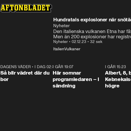
Hundratals explosioner när snötä
Nyheter
Den italienska vulkanen Etna har fått
Men än 200 explosioner har registr
Nyheter
•
02.12.23
•
32 sek
Italien
Vulkaner
DAGENS VÄDER
•
I DAG 02:30
1:06
I GÅR 19:07
0:45
I GÅR 15:23
Så blir vädret där du
Här somnar
Albert, 8,
bor
programledaren – i
Kebnekaise
sändning
högre