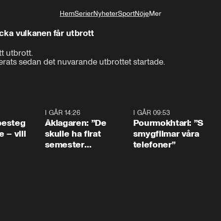
Hem
Serier
Nyheter
Sport
Nöje
Mer
Livsstil
cka vulkanen får utbrott
 utbrott. 

erats sedan det nuvarande utbrottet startade.
0:54
I GÅR 14:26
1:54
I GÅR 09:53
1:3
 besteg
Åklagaren: ”De
Pourmokhtari: ”S
 – vill
skulle ha firat
smygfilmar våra
semester
telefoner”
tillsammans”