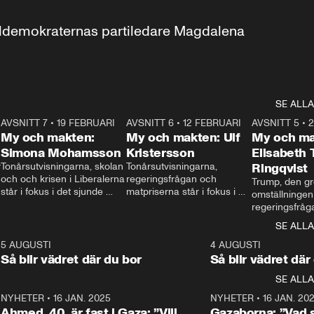
aldemokraternas partiledare Magdalena 
SE ALLA
7
AVSNITT 7
•
19 FEBRUARI
24:30
AVSNITT 6
•
12 FEBRUARI
27:30
AVSNITT 5
•
My och makten:
My och makten: Ulf
My och ma
Simona Mohamsson
Kristersson
Elisabeth
 
Tonårsutvisningarna, skolan 
Tonårsutvisningarna, 
Ringqvist
och och krisen i Liberalerna 
regeringsfrågan och 
Trump, den gr
står i fokus i det sjunde 
matpriserna står i fokus i 
omställningen
avsnittet av ”My och 
det sjätte avsnittet av ”My 
regeringsfråga
makten”. Se när 
och makten”. Se när 
centrum i det 
SE ALLA
Aftonbladets inrikespolitiska 
Aftonbladets inrikespolitiska 
avsnittet av ”
kommentator My 
kommentator My 
6
5 AUGUSTI
1:06
4 AUGUSTI
Makten”. Se nä
Rohwedder ställer 
Rohwedder ställer 
Så blir vädret där du bor
Så blir vädret där
Aftonbladets in
utbildnings- och 
statsminister Ulf Kristersson 
kommentator 
SE ALLA
integrationsminister Simona 
till svars.
Rohwedder stäl
Mohamsson till svars.
Centerpartiets
2
NYHETER
•
16 JAN. 2025
1:01
NYHETER
•
16 JAN. 20
Thand Ring till
Ahmed, 40, är fast i Gaza: ”Vill
Gazaborna: ”Vad s