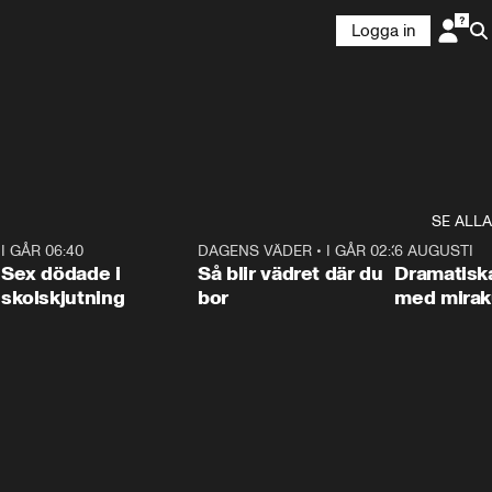
Logga in
SE ALLA
6
I GÅR 06:40
0:47
DAGENS VÄDER
•
I GÅR 02:30
1:06
6 AUGUSTI
Sex dödade i
Så blir vädret där du
Dramatisk
skolskjutning
bor
med miraku