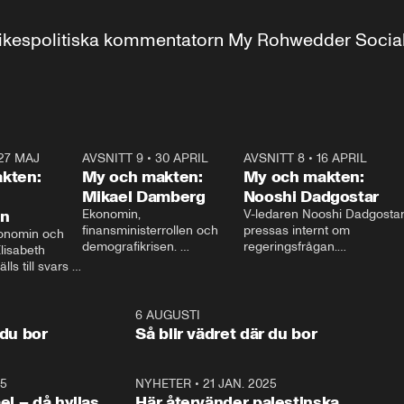
r inrikespolitiska kommentatorn My Rohwedder Soci
27 MAJ
3:51
AVSNITT 9
•
30 APRIL
24:00
AVSNITT 8
•
16 APRIL
25:1
kten:
My och makten:
My och makten:
Mikael Damberg
Nooshi Dadgostar
on
Ekonomin, 
V-ledaren Nooshi Dadgostar
finansministerrollen och 
pressas internt om 
onomin och 
demografikrisen. 
regeringsfrågan.

lisabeth 
Oppositionen ställs till svars 
I Aftonbladets 
ls till svars 
när Socialdemokraternas 
partiledarutfrågning ”My 
stern gästar 
Mikael Damberg gästar My 
och Makten” sätter hon ner 
My och Makten. 
och Makten. 
foten mot kritikerna:

1:06
6 AUGUSTI
1:0
– Vi ställer upp i val. Ska vi 
 du bor
Så blir vädret där du bor
vara med så sitter vi förstås 
25
1:22
NYHETER
•
21 JAN. 2025
0:5
ael – då hyllas
Här återvänder palestinska