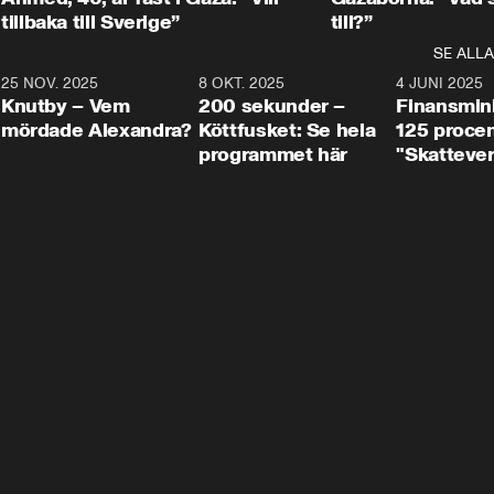
tillbaka till Sverige”
till?”
SE ALLA
3
25 NOV. 2025
31:05
8 OKT. 2025
4:29
4 JUNI 2025
Knutby – Vem
200 sekunder –
Finansmin
mördade Alexandra?
Köttfusket: Se hela
125 procent
programmet här
"Skattever
viktig uppg