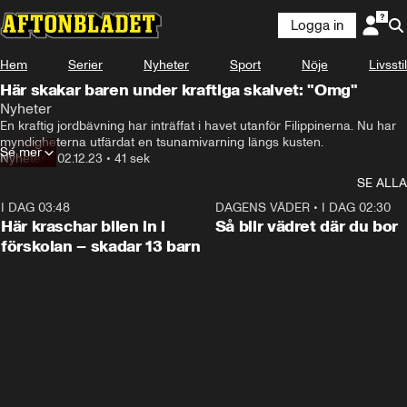
Logga in
Hem
Serier
Nyheter
Sport
Nöje
Livsstil
Här skakar baren under kraftiga skalvet: "Omg"
Nyheter
En kraftig jordbävning har inträffat i havet utanför Filippinerna. Nu har 
myndigheterna utfärdat en tsunamivarning längs kusten.
Se mer
Nyheter
•
02.12.23
•
41 sek
SE ALLA
I DAG 03:48
0:29
DAGENS VÄDER
•
I DAG 02:30
Här kraschar bilen in i
Så blir vädret där du bor
förskolan – skadar 13 barn