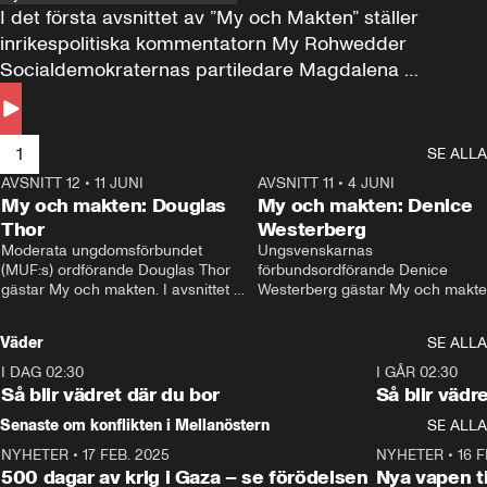
I det första avsnittet av ”My och Makten” ställer 
inrikespolitiska kommentatorn My Rohwedder 
Socialdemokraternas partiledare Magdalena 
Andersson till svars.
1
SE ALLA
AVSNITT 12
•
11 JUNI
26:27
AVSNITT 11
•
4 JUNI
2
My och makten: Douglas
My och makten: Denice
Thor
Westerberg
Moderata ungdomsförbundet 
Ungsvenskarnas 
(MUF:s) ordförande Douglas Thor 
förbundsordförande Denice 
gästar My och makten. I avsnittet 
Westerberg gästar My och makten.
diskuteras tonårsutvisningarna och 
avsnittet diskuteras migrationsfrå
hur Moderaterna ska locka väljare till 
och hur SD ska locka kvinnliga 
Väder
SE ALLA
valet i höst. 
väljare. 
I DAG 02:30
1:06
I GÅR 02:30
Så blir vädret där du bor
Så blir vädr
Senaste om konflikten i Mellanöstern
SE ALLA
NYHETER
•
17 FEB. 2025
0:45
NYHETER
•
16 F
500 dagar av krig i Gaza – se förödelsen
Nya vapen ti