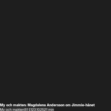
My och makten: Magdalena Andersson om Jimmie-hånet
My och makten
S1 E1
23.10.25
21 min