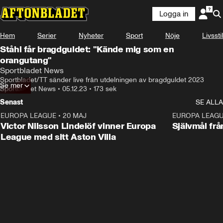
Logga in
Hem
Serier
Nyheter
Sport
Nöje
Livsstil
Ståhl får bragdguldet: "Kände mig som en
orangutang"
Sportbladet News
Sportbladet/TT sänder live från utdelningen av bragdguldet 2023
Se mer
Sportbladet News
•
05.12.23
•
173 sek
Senast
SE ALLA
EUROPA LEAGUE
•
20 MAJ
1:32
EUROPA LEAG
Victor Nilsson Lindelöf vinner Europa
Självmål frå
League med sitt Aston Villa