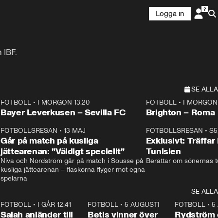
Logga in
 IBF.
SE ALLA
FOTBOLL
•
I MORGON 13:20
FOTBOLL
•
I MORGON 
Plus
Plus
Bayer Leverkusen – Sevilla FC
Brighton – Roma
3
FOTBOLLSRESAN
•
13 MAJ
33:19
FOTBOLLSRESAN
•
S5
Går på match på kusliga
Exklusivt: Träffar
jättearenan: ”Väldigt speciellt”
Tunisien
Niva och Nordström går på match i Sousse på 
Berättar om sönernas tu
kusliga jättearenan – flaskorna flyger mot egna 
spelarna 
SE ALLA
7
FOTBOLL
•
I GÅR 12:41
0:42
FOTBOLL
•
5 AUGUSTI
1:30
FOTBOLL
•
5
Salah anländer till
Betis vinner över
Rydström