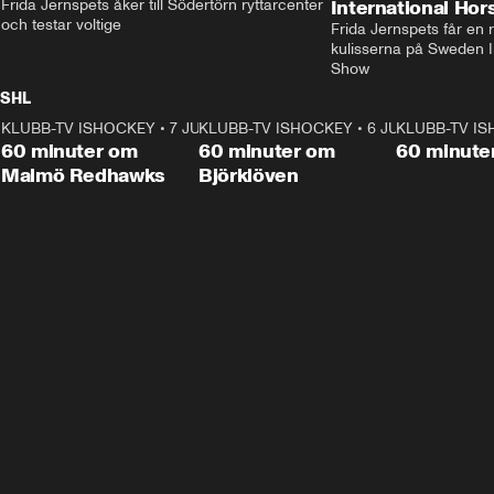
Frida Jernspets åker till Södertörn ryttarcenter 
International Ho
och testar voltige
Frida Jernspets får en 
kulisserna på Sweden In
Show
SHL
KLUBB-TV ISHOCKEY
1:02:53
•
7 JUNI
KLUBB-TV ISHOCKEY
1:00:59
•
6 JUNI
KLUBB-TV I
Plus
Plus
60 minuter om
60 minuter om
60 minute
Malmö Redhawks
Björklöven