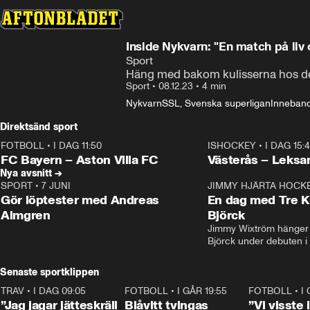
Inside Nykvarn: "En match på liv
Sport
Häng med bakom kulisserna hos den
Sport
•
08.12.23
•
4 min
Nykvarn
SSL, Svenska superligan
Inneban
Direktsänd sport
FOTBOLL
•
I DAG 11:50
ISHOCKEY
•
I DAG 15:
Plus
Plus
FC Bayern – Aston Villa FC
Västerås – Leksa
Nya avsnitt →
SPORT
•
7 JUNI
16:36
JIMMY HJÄRTA HOCK
Gör löptester med Andreas
En dag med Tre K
Almgren
Björck
Jimmy Wixtröm hänger 
Björck under debuten i
Senaste sportklippen
TRAV
•
I DAG 09:05
1:06
FOTBOLL
•
I GÅR 19:55
0:29
FOTBOLL
•
I
”Jag jagar jätteskräll
Blåvitt tvingas
”Vi visste