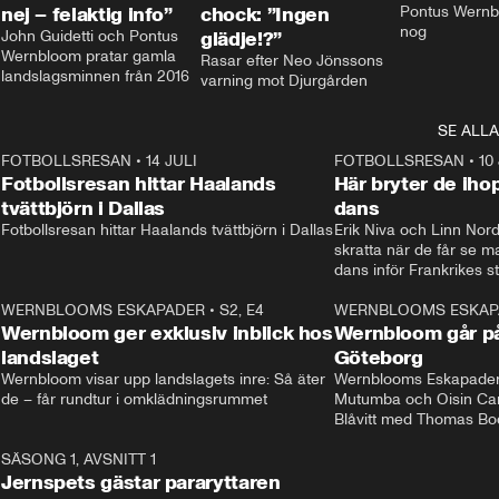
nej – felaktig info”
chock: ”Ingen
Pontus Wernbl
nog
John Guidetti och Pontus 
glädje!?”
Wernbloom pratar gamla 
Rasar efter Neo Jönssons 
landslagsminnen från 2016
varning mot Djurgården
SE ALLA
8
FOTBOLLSRESAN
•
14 JULI
41:35
FOTBOLLSRESAN
•
10
Fotbollsresan hittar Haalands
Här bryter de ih
tvättbjörn i Dallas
dans
Fotbollsresan hittar Haalands tvättbjörn i Dallas
Erik Niva och Linn Nord
skratta när de får se 
dans inför Frankrikes st
VM-kvartsfinalen. 
4
WERNBLOOMS ESKAPADER
•
S2, E4
24:20
WERNBLOOMS ESKAP
Plus
Wernbloom ger exklusiv inblick hos
Wernbloom går på
landslaget
Göteborg
Wernbloom visar upp landslagets inre: Så äter 
Wernblooms Eskapader:
de – får rundtur i omklädningsrummet
Mutumba och Oisin Cant
Blåvitt med Thomas Bo
0
SÄSONG 1, AVSNITT 1
25:12
Jernspets gästar pararyttaren