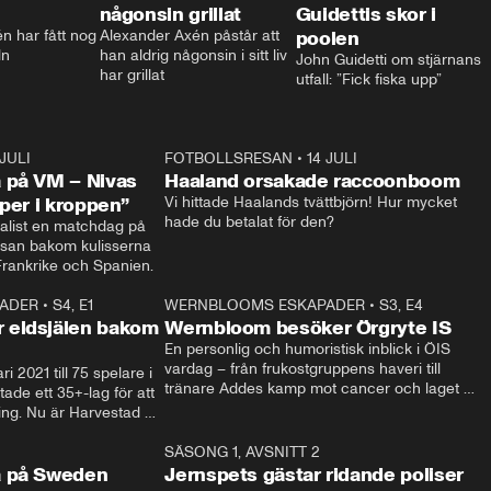
någonsin grillat
Guidettis skor i
 har fått nog 
Alexander Axén påstår att 
poolen
ln
han aldrig någonsin i sitt liv 
John Guidetti om stjärnans 
har grillat
utfall: ”Fick fiska upp”
 JULI
36:52
FOTBOLLSRESAN
•
14 JULI
0:3
 på VM – Nivas
Haaland orsakade raccoonboom
yper i kroppen”
Vi hittade Haalands tvättbjörn! Hur mycket 
hade du betalat för den?
list en matchdag på 
esan bakom kulisserna 
på semifinalen mellan Frankrike och Spanien. 
ADER
•
S4, E1
32:14
WERNBLOOMS ESKAPADER
•
S3, E4
33:1
Plus
 eldsjälen bakom
Wernbloom besöker Örgryte IS
En personlig och humoristisk inblick i ÖIS 
vardag – från frukostgruppens haveri till 
i 2021 till 75 spelare i 
tränare Addes kamp mot cancer och laget 
de ett 35+-lag för att 
som siktar mot Allsvenskan.
ing. Nu är Harvestad 
ch Wernbloom kliver 
14:14
SÄSONG 1, AVSNITT 2
24:5
a på Sweden
Jernspets gästar ridande poliser