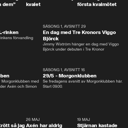
m dem”
kvalet
första kvalmötet
1:04
SÄSONG 1, AVSNITT 29
17:3
L-rinken
En dag med Tre Kronors Viggo
inkens förvandling
Björck
Jimmy Wixtröm hänger en dag med Viggo 
Björck under debuten i Tre Kronor
SÄSONG 1, AVSNITT 16
bben
29/5 - Morgonklubben
av Morgonklubben med 
Se fredagens avsnitt av Morgonklubben här. 
nder Axén och Simon 
Start 09.00. 
0:30
26 MAJ
0:31
19 MAJ
0:4
trött så jag
Axén har aldrig
Stjärnan kastade