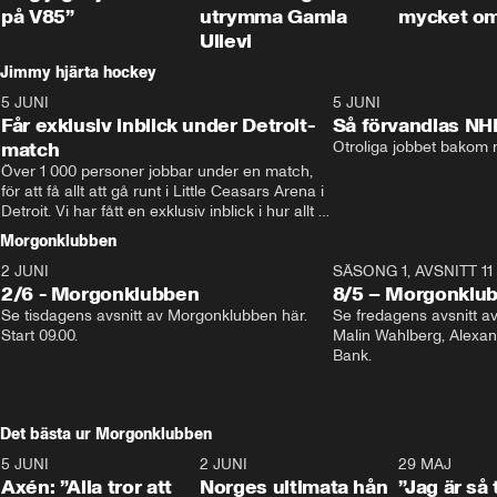
på V85”
utrymma Gamla
mycket o
Ullevi
Jimmy hjärta hockey
5 JUNI
11:14
5 JUNI
Får exklusiv inblick under Detroit-
Så förvandlas NH
match
Otroliga jobbet bakom r
Över 1 000 personer jobbar under en match, 
för att få allt att gå runt i Little Ceasars Arena i 
Detroit. Vi har fått en exklusiv inblick i hur allt 
fungerar inför och under match i världens 
Morgonklubben
bästa hockeyliga
2 JUNI
SÄSONG 1, AVSNITT 11
2/6 - Morgonklubben
8/5 – Morgonklu
Se tisdagens avsnitt av Morgonklubben här. 
Se fredagens avsnitt 
Start 09.00. 
Malin Wahlberg, Alexa
Bank. 
Det bästa ur Morgonklubben
5 JUNI
0:44
2 JUNI
0:26
29 MAJ
Axén: ”Alla tror att
Norges ultimata hån
”Jag är så 