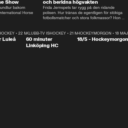
rse Show
och beridna högvakten
rundtur bakom 
Frida Jernspets tar rygg på den ridande 
ternational Horse 
polisen. Hur tränas de egentligen för stökiga 
fotbollsmatcher och stora folkmassor? Hon 
hälsar även på hos beridna högvakten, som 
den här dagen ska byta av högvakten, som 
SHOCKEY
1:00:28
•
22 MAJ
KLUBB-TV ISHOCKEY
vaktar slottet.
1:00:18
•
21 MAJ
HOCKEYMORGON
•
18 MAJ
Plus
r Luleå
60 minuter
18/5 - Hockeymorgo
Linköping HC