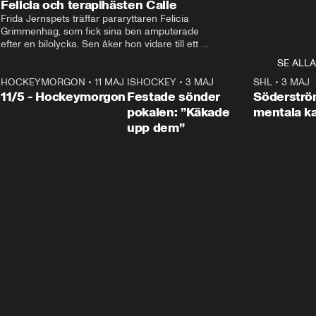
Felicia och terapihästen Calle
Frida Jernspets träffar pararyttaren Felicia 
Grimmenhag, som fick sina ben amputerade 
efter en bilolycka. Sen åker hon vidare till ett 
vård- och omsorgsboende med den 76 
SE ALLA
centimeter höga terapihästen Calle.
HOCKEYMORGON
•
11 MAJ
ISHOCKEY
•
3 MAJ
0:22
SHL
•
3 MAJ
n
11/5 - Hockeymorgon
Festade sönder
Söderströ
pokalen: ”Käkade
mentala 
upp dem”