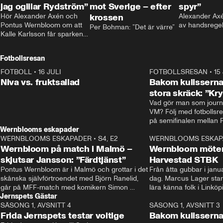
jag ogillar Rydström”
mot Sverige – efter
spyr”
Hör Alexander Axén och 
krossen
Alexander Axén
Pontus Wernbloom om att 
av handsrege
Per Bohman: ”Det är värre”
Kalle Karlsson får sparken 
från Bajen och att Henrik 
Rydström tar över
Fotbollsresan
FOTBOLL
•
16 JULI
0:44
FOTBOLLSRESAN
•
15
Niva vs. fruktsallad
Bakom kulisserna
stora skräck: ”Kr
Vad gör man som journa
VM? Följ med fotbollsr
Wernblooms eskapader
WERNBLOOMS ESKAPADER
•
S4, E2
38:23
WERNBLOOMS ESKAP
Wernbloom på match i Malmö –
Wernbloom möter
skjutsar Jansson: ”Färdtjänst”
Harvestad STBK
Pontus Wernbloom är i Malmö och grottar i det 
Från åtta gubbar i januar
skånska självförtroendet med Björn Ranelid, 
dag. Marcus Lager starta
går på MFF-match med komikern Simon 
lära känna folk i Linköp
Jernspets Gästar
”Chippen” Svensson och hjälper skadade 
STBK en institution – o
SÄSONG 1, AVSNITT 4
stjärnbacken Pontus Jansson hem. 
13:37
rakt in i värmen.
SÄSONG 1, AVSNITT 3
Frida Jernspets testar voltige
Bakom kulissern