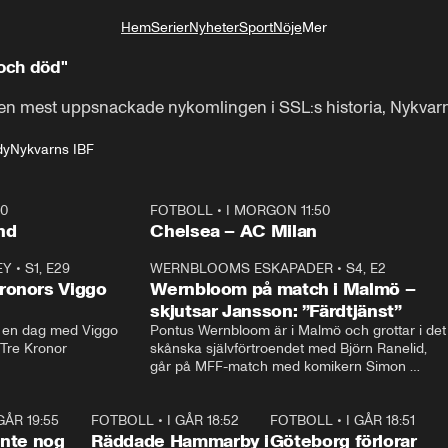
Hem
Serier
Nyheter
Sport
Nöje
Mer
Livsstil
 och död"
 mest uppsnackade nykomlingen i SSL:s historia, Nykvarn
dy
Nykvarns IBF
40
FOTBOLL
•
I MORGON 11:50
Plus
nd
Chelsea – AC Milan
EY
•
S1, E29
17:38
WERNBLOOMS ESKAPADER
•
S4, E2
38:2
ronors Viggo
Wernbloom på match i Malmö –
skjutsar Jansson: ”Färdtjänst”
en dag med Viggo 
Pontus Wernbloom är i Malmö och grottar i det 
 Tre Kronor
skånska självförtroendet med Björn Ranelid, 
går på MFF-match med komikern Simon 
”Chippen” Svensson och hjälper skadade 
stjärnbacken Pontus Jansson hem. 
 GÅR 19:55
1:56
FOTBOLL
•
I GÅR 18:52
2:17
FOTBOLL
•
I GÅR 18:51
2:1
 inte nog
Räddade Hammarby i
Göteborg förlorar