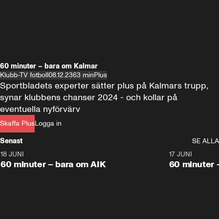
60 minuter – bara om Kalmar
Klubb-TV fotboll
08.12.23
63 min
Plus
Sportbladets experter sätter plus på Kalmars trupp, 
synar klubbens chanser 2024 - och kollar på 
eventuella nyförvärv
Skaffa Plus
Logga in
Senast
SE ALLA
18 JUNI
1:00:38
17 JUNI
Plus
Plus
60 minuter – bara om AIK
60 minuter