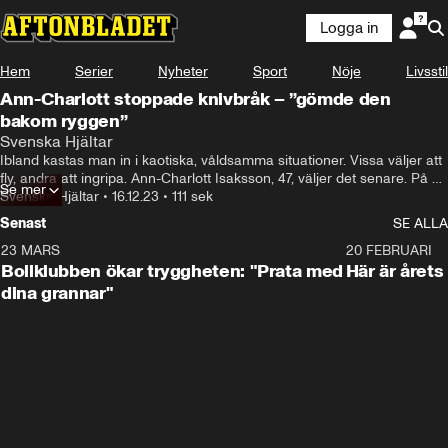
Logga in
Hem
Serier
Nyheter
Sport
Nöje
Livsstil
Ann-Charlott stoppade knivbråk – ”gömde den
bakom ryggen”
Svenska Hjältar
Ibland kastas man in i kaotiska, våldsamma situationer. Vissa väljer att 
fly, andra att ingripa. Ann-Charlott Isaksson, 47, väljer det senare. På 
Se mer
eftermiddagen den 13 september, Ann-Charlott kommer in i tunneln 
Svenska Hjältar
•
16.12.23
•
111 sek
under Eslöv station. Då kommer två killar nedflygande nerför trappan, i 
Senast
SE ALLA
fullt slagsmål med en kniv.
23 MARS
1:27
20 FEBRUARI
Bollklubben ökar tryggheten: "Prata med
Här är årets
dina grannar"