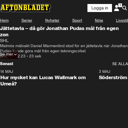
Logga in
Hem
Serier
Nyheter
Sport
Nöje
Livsstil
Jättetavla – då gör Jonathan Pudas mål från egen
zon
SHL
Malmös målvakt Daniel Marmenlind stod för en jättetavla när Jonathan 
Pudas kunde göra mål från egen tekningscirkel.
Se mer
SHL
•
09.12.23
•
23 sek
Senast
SE ALLA
14 MAJ
1:18
3 MAJ
Plus
Hur mycket kan Lucas Wallmark om
Söderström
Umeå?