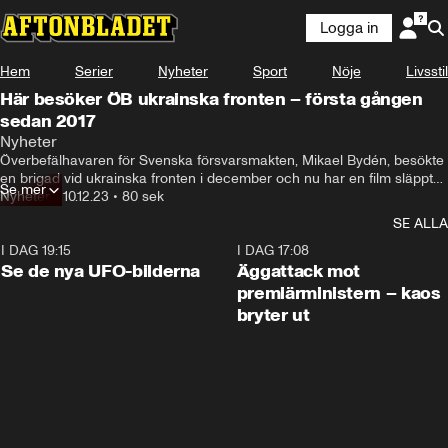
Logga in
Hem
Serier
Nyheter
Sport
Nöje
Livsstil
Här besöker ÖB ukrainska fronten – första gången
sedan 2017
Nyheter
Överbefälhavaren för Svenska försvarsmakten, Mikael Bydén, besökte 
en brigad vid ukrainska fronten i december och nu har en film släppts 
Se mer
från besöket.
Nyheter
•
10.12.23
•
80 sek
SE ALLA
I DAG 19:15
0:36
I DAG 17:08
Se de nya UFO-bilderna
Äggattack mot
premiärministern – kaos
bryter ut