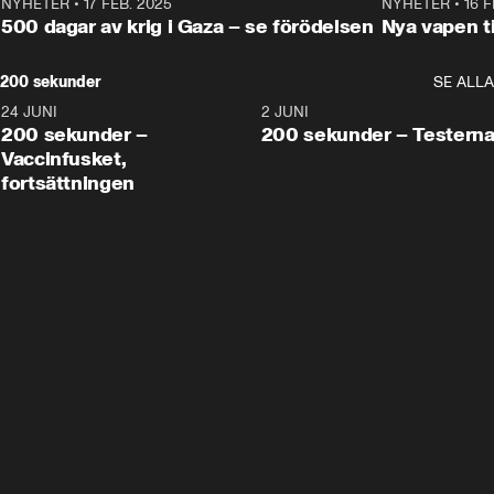
NYHETER
•
17 FEB. 2025
0:45
NYHETER
•
16 F
500 dagar av krig i Gaza – se förödelsen
Nya vapen ti
200 sekunder
SE ALLA
24 JUNI
5:00
2 JUNI
200 sekunder –
200 sekunder – Testern
Vaccinfusket,
fortsättningen