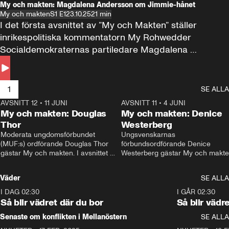
My och makten: Magdalena Andersson om Jimmie-hånet
My och makten
S1 E1
23.10.25
21 min
I det första avsnittet av ”My och Makten” ställer 
inrikespolitiska kommentatorn My Rohwedder 
Socialdemokraternas partiledare Magdalena 
Andersson till svars.
1
SE ALLA
AVSNITT 12
•
11 JUNI
26:27
AVSNITT 11
•
4 JUNI
2
My och makten: Douglas
My och makten: Denice
Thor
Westerberg
Moderata ungdomsförbundet 
Ungsvenskarnas 
(MUF:s) ordförande Douglas Thor 
förbundsordförande Denice 
gästar My och makten. I avsnittet 
Westerberg gästar My och makten.
diskuteras tonårsutvisningarna och 
avsnittet diskuteras migrationsfrå
hur Moderaterna ska locka väljare till 
och hur SD ska locka kvinnliga 
Väder
SE ALLA
valet i höst. 
väljare. 
I DAG 02:30
1:06
I GÅR 02:30
Så blir vädret där du bor
Så blir vädr
Senaste om konflikten i Mellanöstern
SE ALLA