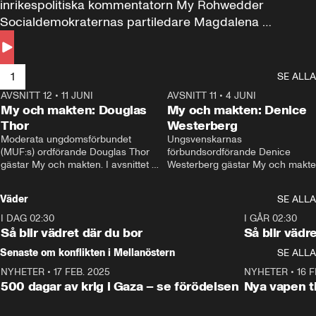
inrikespolitiska kommentatorn My Rohwedder 
Socialdemokraternas partiledare Magdalena 
Andersson till svars.
1
SE ALLA
AVSNITT 12
•
11 JUNI
26:27
AVSNITT 11
•
4 JUNI
2
My och makten: Douglas
My och makten: Denice
Thor
Westerberg
Moderata ungdomsförbundet 
Ungsvenskarnas 
(MUF:s) ordförande Douglas Thor 
förbundsordförande Denice 
gästar My och makten. I avsnittet 
Westerberg gästar My och makten.
diskuteras tonårsutvisningarna och 
avsnittet diskuteras migrationsfrå
hur Moderaterna ska locka väljare till 
och hur SD ska locka kvinnliga 
Väder
SE ALLA
valet i höst. 
väljare. 
I DAG 02:30
1:06
I GÅR 02:30
Så blir vädret där du bor
Så blir vädr
Senaste om konflikten i Mellanöstern
SE ALLA
NYHETER
•
17 FEB. 2025
0:45
NYHETER
•
16 F
500 dagar av krig i Gaza – se förödelsen
Nya vapen ti