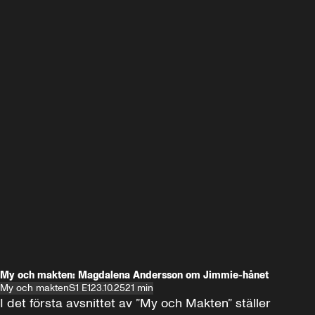
My och makten: Magdalena Andersson om Jimmie-hånet
My och makten
S1 E1
23.10.25
21 min
I det första avsnittet av ”My och Makten” ställer 