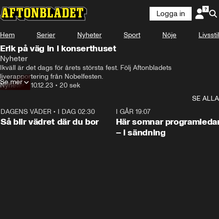
Logga in
Hem
Serier
Nyheter
Sport
Nöje
Livsstil
Erik på väg in i konserthuset
Nyheter
Ikväll är det dags för årets största fest. Följ Aftonbladets 
liverapportering från Nobelfesten.
Se mer
Nyheter
•
10.12.23
•
20 sek
SE ALLA
DAGENS VÄDER
•
I DAG 02:30
1:06
I GÅR 19:07
Så blir vädret där du bor
Här somnar programleda
– i sändning