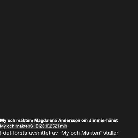
My och makten: Magdalena Andersson om Jimmie-hånet
My och makten
S1 E1
23.10.25
21 min
I det första avsnittet av ”My och Makten” ställer 