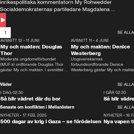
inrikespolitiska kommentatorn My Rohwedder 
Socialdemokraternas partiledare Magdalena 
Andersson till svars.
1
SE ALLA
AVSNITT 12
•
11 JUNI
26:27
AVSNITT 11
•
4 JUNI
2
My och makten: Douglas
My och makten: Denice
Thor
Westerberg
Moderata ungdomsförbundet 
Ungsvenskarnas 
(MUF:s) ordförande Douglas Thor 
förbundsordförande Denice 
gästar My och makten. I avsnittet 
Westerberg gästar My och makten.
diskuteras tonårsutvisningarna och 
avsnittet diskuteras migrationsfrå
hur Moderaterna ska locka väljare till 
och hur SD ska locka kvinnliga 
Väder
SE ALLA
valet i höst. 
väljare. 
I DAG 02:30
1:06
I GÅR 02:30
Så blir vädret där du bor
Så blir vädr
Senaste om konflikten i Mellanöstern
SE ALLA
NYHETER
•
17 FEB. 2025
0:45
NYHETER
•
16 F
500 dagar av krig i Gaza – se förödelsen
Nya vapen ti