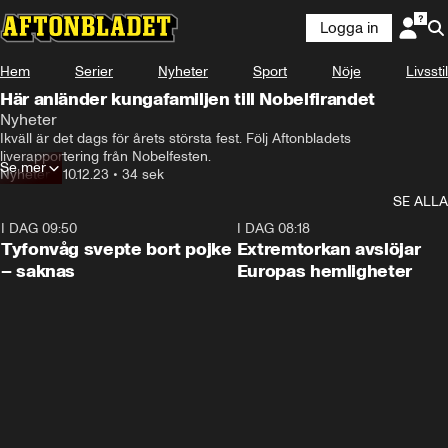
Logga in
Hem
Serier
Nyheter
Sport
Nöje
Livsstil
Här anländer kungafamiljen till Nobelfirandet
Nyheter
Ikväll är det dags för årets största fest. Följ Aftonbladets 
liverapportering från Nobelfesten.
Se mer
Nyheter
•
10.12.23
•
34 sek
SE ALLA
I DAG 09:50
0:53
I DAG 08:18
Tyfonvåg svepte bort pojke
Extremtorkan avslöjar
– saknas
Europas hemligheter