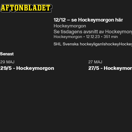
12/12 – se Hockeymorgon här
Hockeymorgon
Se tisdagens avsnitt av Hockeymorg
Hockeymorgon
•
12.12.23
•
351 min
SHL Svenska hockeyligan
Ishockey
Hocke
Senast
29 MAJ
27 MAJ
29/5 - Hockeymorgon
27/5 - Hockeymo