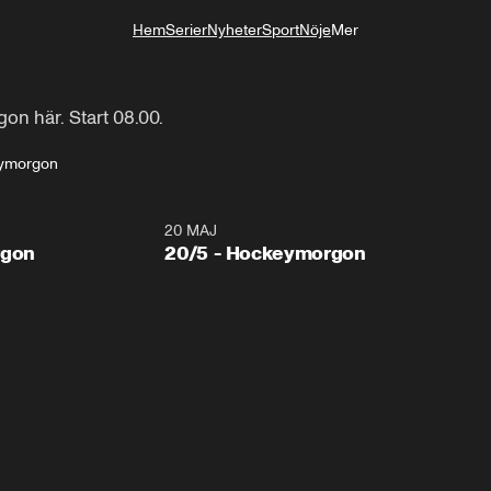
Hem
Serier
Nyheter
Sport
Nöje
Mer
Livsstil
on här. Start 08.00.
ymorgon
20 MAJ
rgon
20/5 - Hockeymorgon