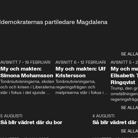
aldemokraternas partiledare Magdalena 
SE ALLA
7
AVSNITT 7
•
19 FEBRUARI
24:30
AVSNITT 6
•
12 FEBRUARI
27:30
AVSNITT 5
•
My och makten:
My och makten: Ulf
My och ma
Simona Mohamsson
Kristersson
Elisabeth
 
Tonårsutvisningarna, skolan 
Tonårsutvisningarna, 
Ringqvist
och och krisen i Liberalerna 
regeringsfrågan och 
Trump, den gr
står i fokus i det sjunde 
matpriserna står i fokus i 
omställningen
avsnittet av ”My och 
det sjätte avsnittet av ”My 
regeringsfråga
makten”. Se när 
och makten”. Se när 
centrum i det 
SE ALLA
Aftonbladets inrikespolitiska 
Aftonbladets inrikespolitiska 
avsnittet av ”
kommentator My 
kommentator My 
6
5 AUGUSTI
1:06
4 AUGUSTI
Makten”. Se nä
Rohwedder ställer 
Rohwedder ställer 
Så blir vädret där du bor
Så blir vädret där
Aftonbladets in
utbildnings- och 
statsminister Ulf Kristersson 
kommentator 
SE ALLA
integrationsminister Simona 
till svars.
Rohwedder stäl
Mohamsson till svars.