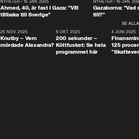
Centerpartiets
2
NYHETER
•
16 JAN. 2025
1:01
NYHETER
•
16 JAN. 20
Thand Ring till
Ahmed, 40, är fast i Gaza: ”Vill
Gazaborna: ”Vad s
tillbaka till Sverige”
till?”
SE ALLA
3
25 NOV. 2025
31:05
8 OKT. 2025
4:29
4 JUNI 2025
Knutby – Vem
200 sekunder –
Finansmin
mördade Alexandra?
Köttfusket: Se hela
125 procent
programmet här
"Skattever
viktig uppg