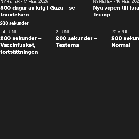
NYHETER
•
17 FEB. 2025
0:45
NYHETER
•
16 FEB. 20
500 dagar av krig i Gaza – se
Nya vapen till Isr
förödelsen
Trump
200 sekunder
24 JUNI
5:00
2 JUNI
4:23
20 APRIL
200 sekunder –
200 sekunder –
200 sekun
Vaccinfusket,
Testerna
Normal
fortsättningen