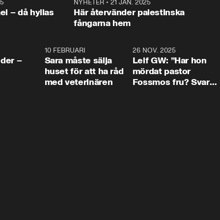
25
1:22
NYHETER
•
21 JAN. 2025
0:5
ael – då hyllas
Här återvänder palestinska
fångarna hem
4:24
10 FEBRUARI
4:13
26 NOV. 2025
8:1
der –
Sara måste sälja
Leif GW: ”Har hon
huset för att ha råd
mördat pastor
med veterinären
Fossmos fru? Svar
nej.”