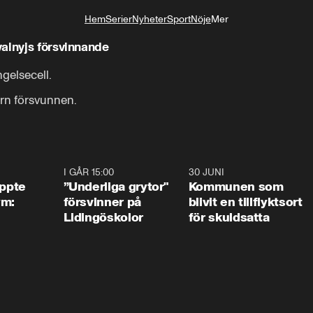
Hem
Serier
Nyheter
Sport
Nöje
Mer
Livsstil
alnyjs försvinnande
gelsecell.

ern försvunnen.
1:01
I GÅR 15:00
1:07
30 JUNI
1:2
äppte
”Underliga grytor"
Kommunen som
ym:
försvinner på
blivit en tillflyktsort
Lidingöskolor
för skuldsatta