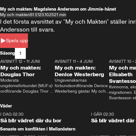
My och makten: Magdalena Andersson om Jimmie-hånet
My och makten
S1 E1
23.10.25
21 min
I det första avsnittet av ”My och Makten” ställe
Andersson till svars.
Spela upp
1
Säsong
AVSNITT 12
•
11 JUNI
26:27
AVSNITT 11
•
4 JUNI
23:40
AVSNITT 10
•
My och makten:
My och makten:
My och ma
Douglas Thor
Denice Westerberg
Elisabeth
Moderata 
Ungsvenskarnas 
Svantess
ungdomsförbundet (MUF:s) 
förbundsordförande Denice 
Kvinnorna, ek
ordförande Douglas Thor 
Westerberg gästar My och 
migrationen. E
gästar My och makten. I 
makten. I avsnittet 
Svantesson stäl
avsnittet diskuteras 
diskuteras migrationsfrågan 
när finansmini
Väder
tonårsutvisningarna och hur 
och hur SD ska locka 
Moderaterna ska locka 
kvinnliga väljare. 
I DAG 02:30
1:06
I GÅR 02:30
väljare till valet i höst. 
Så blir vädret där du bor
Så blir vädret där
Senaste om konflikten i Mellanöstern