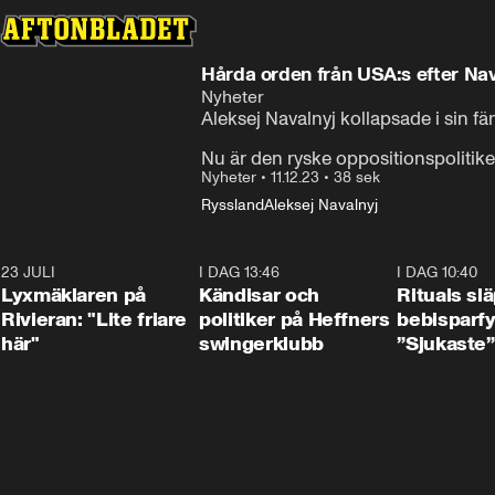
Hårda orden från USA:s efter Nav
Nyheter
Aleksej Navalnyj kollapsade i sin fän
Nu är den ryske oppositionspolitik
Nyheter
•
11.12.23
•
38 sek
Ryssland
Aleksej Navalnyj
23 JULI
2:02
I DAG 13:46
0:55
I DAG 10:40
Lyxmäklaren på
Kändisar och
Rituals sl
Rivieran: "Lite friare
politiker på Heffners
bebisparf
här"
swingerklubb
”Sjukaste”