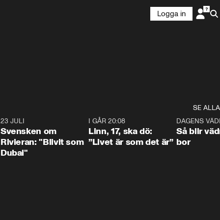
Logga in
SE ALLA
4
23 JULI
1:42
I GÅR 20:08
4:36
DAGENS VÄD
Svensken om
Linn, 17, ska dö:
Så blir väd
Rivieran: "Blivit som
”Livet är som det är”
bor
Dubai"