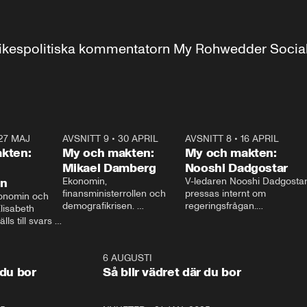
r inrikespolitiska kommentatorn My Rohwedder Soci
27 MAJ
3:51
AVSNITT 9
•
30 APRIL
24:00
AVSNITT 8
•
16 APRIL
25:1
kten:
My och makten:
My och makten:
Mikael Damberg
Nooshi Dadgostar
on
Ekonomin, 
V-ledaren Nooshi Dadgostar
finansministerrollen och 
pressas internt om 
onomin och 
demografikrisen. 
regeringsfrågan.

lisabeth 
Oppositionen ställs till svars 
I Aftonbladets 
ls till svars 
när Socialdemokraternas 
partiledarutfrågning ”My 
stern gästar 
Mikael Damberg gästar My 
och Makten” sätter hon ner 
My och Makten. 
och Makten. 
foten mot kritikerna:

1:06
6 AUGUSTI
1:0
– Vi ställer upp i val. Ska vi 
 du bor
Så blir vädret där du bor
vara med så sitter vi förstås 