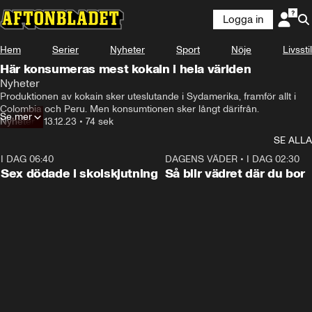
Logga in
Hem
Serier
Nyheter
Sport
Nöje
Livsstil
Här konsumeras mest kokain i hela världen
Nyheter
Produktionen av kokain sker uteslutande i Sydamerika, framför allt i 
Colombia och Peru. Men konsumtionen sker långt därifrån.
Se mer
Nyheter
•
13.12.23
•
74 sek
SE ALLA
I DAG 06:40
0:47
DAGENS VÄDER
•
I DAG 02:30
Sex dödade i skolskjutning
Så blir vädret där du bor