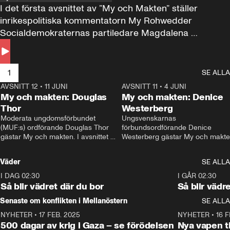
I det första avsnittet av ”My och Makten” ställer 
inrikespolitiska kommentatorn My Rohwedder 
Socialdemokraternas partiledare Magdalena 
Andersson till svars.
1
SE ALLA
AVSNITT 12
•
11 JUNI
26:27
AVSNITT 11
•
4 JUNI
2
My och makten: Douglas
My och makten: Denice
Thor
Westerberg
Moderata ungdomsförbundet 
Ungsvenskarnas 
(MUF:s) ordförande Douglas Thor 
förbundsordförande Denice 
gästar My och makten. I avsnittet 
Westerberg gästar My och makten.
diskuteras tonårsutvisningarna och 
avsnittet diskuteras migrationsfrå
hur Moderaterna ska locka väljare till 
och hur SD ska locka kvinnliga 
Väder
SE ALLA
valet i höst. 
väljare. 
I DAG 02:30
1:06
I GÅR 02:30
Så blir vädret där du bor
Så blir vädr
Senaste om konflikten i Mellanöstern
SE ALLA
NYHETER
•
17 FEB. 2025
0:45
NYHETER
•
16 F
500 dagar av krig i Gaza – se förödelsen
Nya vapen ti