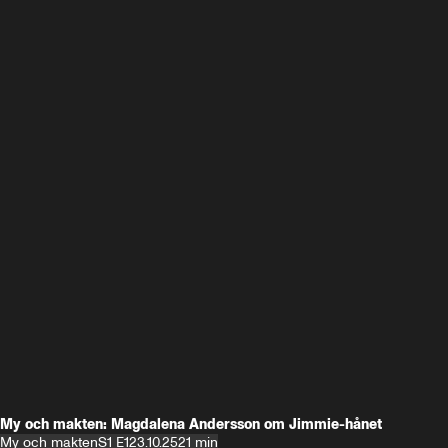
My och makten: Magdalena Andersson om Jimmie-hånet
My och makten
S1 E1
23.10.25
21 min