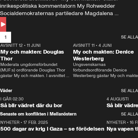
inrikespolitiska kommentatorn My Rohwedder 
Socialdemokraternas partiledare Magdalena 
Andersson till svars.
1
SE ALLA
AVSNITT 12
•
11 JUNI
26:27
AVSNITT 11
•
4 JUNI
2
My och makten: Douglas
My och makten: Denice
Thor
Westerberg
Moderata ungdomsförbundet 
Ungsvenskarnas 
(MUF:s) ordförande Douglas Thor 
förbundsordförande Denice 
gästar My och makten. I avsnittet 
Westerberg gästar My och makten.
diskuteras tonårsutvisningarna och 
avsnittet diskuteras migrationsfrå
hur Moderaterna ska locka väljare till 
och hur SD ska locka kvinnliga 
Väder
SE ALLA
valet i höst. 
väljare. 
I GÅR 02:30
1:06
4 AUGUSTI
Så blir vädret där du bor
Så blir vädr
Senaste om konflikten i Mellanöstern
SE ALLA
NYHETER
•
17 FEB. 2025
0:45
NYHETER
•
16 F
500 dagar av krig i Gaza – se förödelsen
Nya vapen ti