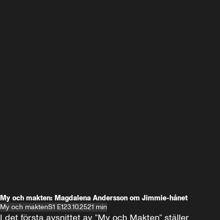
My och makten: Magdalena Andersson om Jimmie-hånet
My och makten
S1 E1
23.10.25
21 min
I det första avsnittet av ”My och Makten” ställer 