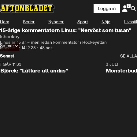
Logga in
Hem
Serier
Nyheter
Sport
Nöje
Livsstil
15-årige kommentatorn Linus: "Nervöst som tusan"
Ishockey
Linus är 15 år – men redan kommentator i Hockeyettan
Se mer
Ishockey
•
14.12.23
•
48 sek
Senast
SE ALLA
I GÅR 11:33
2:08
3 JULI
Björck: ”Lättare att andas”
Monsterbud 