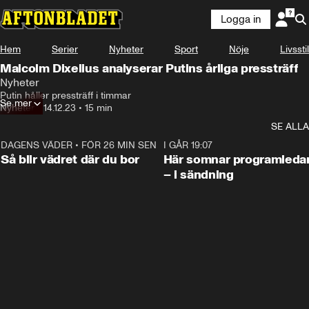
Logga in
Hem
Serier
Nyheter
Sport
Nöje
Livsstil
Malcolm Dixelius analyserar Putins årliga pressträff
Nyheter
Putin håller pressträff i timmar
Se mer
Nyheter
•
14.12.23
•
15 min
SE ALLA
DAGENS VÄDER
•
FÖR 26 MIN SEN
1:06
I GÅR 19:07
Så blir vädret där du bor
Här somnar programleda
– i sändning