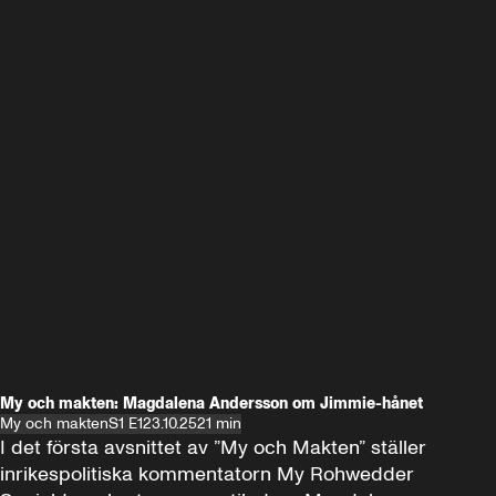
My och makten: Magdalena Andersson om Jimmie-hånet
My och makten
S1 E1
23.10.25
21 min
I det första avsnittet av ”My och Makten” ställer 
inrikespolitiska kommentatorn My Rohwedder 