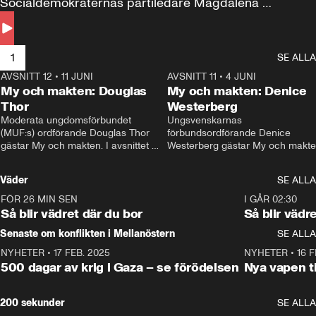
Socialdemokraternas partiledare Magdalena 
Andersson till svars.
1
SE ALLA
AVSNITT 12
•
11 JUNI
26:27
AVSNITT 11
•
4 JUNI
2
My och makten: Douglas
My och makten: Denice
Thor
Westerberg
Moderata ungdomsförbundet 
Ungsvenskarnas 
(MUF:s) ordförande Douglas Thor 
förbundsordförande Denice 
gästar My och makten. I avsnittet 
Westerberg gästar My och makten.
diskuteras tonårsutvisningarna och 
avsnittet diskuteras migrationsfrå
hur Moderaterna ska locka väljare till 
och hur SD ska locka kvinnliga 
Väder
SE ALLA
valet i höst. 
väljare. 
FÖR 26 MIN SEN
1:06
I GÅR 02:30
Så blir vädret där du bor
Så blir vädr
Senaste om konflikten i Mellanöstern
SE ALLA
NYHETER
•
17 FEB. 2025
0:45
NYHETER
•
16 F
500 dagar av krig i Gaza – se förödelsen
Nya vapen ti
200 sekunder
SE ALLA