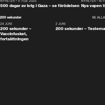
NYHETER
•
17 FEB. 2025
0:45
NYHETER
•
16 F
500 dagar av krig i Gaza – se förödelsen
Nya vapen ti
200 sekunder
SE ALLA
24 JUNI
5:00
2 JUNI
200 sekunder –
200 sekunder – Testern
Vaccinfusket,
fortsättningen