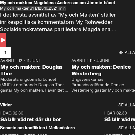
My och makten: Magdalena Andersson om Jimmie-hånet
My och makten
S1 E1
23.10.25
21 min
I det första avsnittet av ”My och Makten” ställer 
inrikespolitiska kommentatorn My Rohwedder 
Socialdemokraternas partiledare Magdalena 
Andersson till svars.
1
SE ALLA
AVSNITT 12
•
11 JUNI
26:27
AVSNITT 11
•
4 JUNI
2
My och makten: Douglas
My och makten: Denice
Thor
Westerberg
Moderata ungdomsförbundet 
Ungsvenskarnas 
(MUF:s) ordförande Douglas Thor 
förbundsordförande Denice 
gästar My och makten. I avsnittet 
Westerberg gästar My och makten.
diskuteras tonårsutvisningarna och 
avsnittet diskuteras migrationsfrå
hur Moderaterna ska locka väljare till 
och hur SD ska locka kvinnliga 
Väder
SE ALLA
valet i höst. 
väljare. 
I DAG 02:30
1:06
I GÅR 02:30
Så blir vädret där du bor
Så blir vädr
Senaste om konflikten i Mellanöstern
SE ALLA