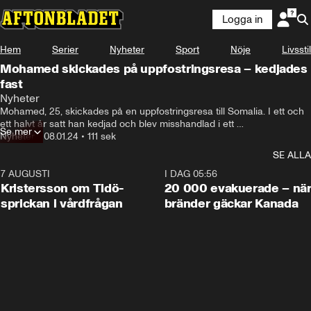
Logga in
Hem
Serier
Nyheter
Sport
Nöje
Livsstil
Mohamed skickades på uppfostringsresa – kedjades
fast
I början trodde jag att det var mina kusiner

Nyheter
eller min moster jag skulle träffa på.
Mohamed, 25, skickades på en uppfostringsresa till Somalia. I ett och 
ett halvt år satt han kedjad och blev misshandlad i ett 
Se mer
uppfostringsläger.

Nyheter
•
08.01.24
•
111 sek
SE ALLA
– Jag trodde att jag skulle till mina kusiner men mina släktingar hade 
en annan plan för mig, säger han.
7 AUGUSTI
0:42
I DAG 05:56
Kristersson om Tidö-
20 000 evakuerade – nä
sprickan i vårdfrågan
bränder gäckar Kanada