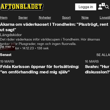
Logga in
Hem
Serier
Nyheter
Sport
Nöje
Livsstil
Åkarna om väderkaoset i Trondheim: "Pisströgt, rent
ut sagt"
Längdskidor
Det råder väderkaos inför världscupen i Trondheim. Hör åkarnas 
tankar inför Plusgrader, regn och ingen fluorvalla.
Se mer
Längdskidor
•
14.12.23
•
138 sek
Senast
SE ALLA
19 MARS
0:26
16 MARS
Frida Karlsson öppnar för fortsättning:
Svahn: ”Hur 
”en omförhandling med mig själv”
diskussion?