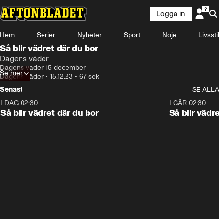
Logga in
Hem
Serier
Nyheter
Sport
Nöje
Livsstil
Så blir vädret där du bor
Dagens väder
Dagens väder 15 december
Se mer
Dagens väder
•
15.12.23
•
67 sek
Senast
SE ALLA
I DAG 02:30
1:06
I GÅR 02:30
Så blir vädret där du bor
Så blir vädr