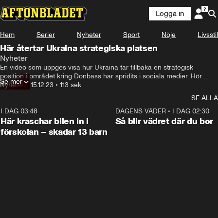
Logga in
Hem
Serier
Nyheter
Sport
Nöje
Livsstil
Här återtar Ukraina strategiska platsen
Nyheter
-som ska visa hur ukrainska trupper lyckas ta tillbaka en-
En video som uppges visa hur Ukraina tar tillbaka en strategisk 
position i området kring Donbass har spridits i sociala medier. Hör 
Se mer
Joakim Paasikivi om betydelsen för de ukrainska styrkorna.
Nyheter
•
15.12.23
•
113 sek
SE ALLA
I DAG 03:48
0:29
DAGENS VÄDER
•
I DAG 02:30
Här kraschar bilen in i
Så blir vädret där du bor
förskolan – skadar 13 barn