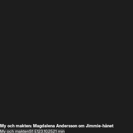
My och makten: Magdalena Andersson om Jimmie-hånet
My och makten
S1 E1
23.10.25
21 min