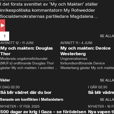
I det första avsnittet av ”My och Makten” ställer 
inrikespolitiska kommentatorn My Rohwedder 
Socialdemokraternas partiledare Magdalena 
Andersson till svars.
1
SE ALLA
AVSNITT 12
•
11 JUNI
26:27
AVSNITT 11
•
4 JUNI
2
My och makten: Douglas
My och makten: Denice
Thor
Westerberg
Moderata ungdomsförbundet 
Ungsvenskarnas 
(MUF:s) ordförande Douglas Thor 
förbundsordförande Denice 
gästar My och makten. I avsnittet 
Westerberg gästar My och makten.
diskuteras tonårsutvisningarna och 
avsnittet diskuteras migrationsfrå
hur Moderaterna ska locka väljare till 
och hur SD ska locka kvinnliga 
Väder
SE ALLA
valet i höst. 
väljare. 
I DAG 02:30
1:06
I GÅR 02:30
Så blir vädret där du bor
Så blir vädr
Senaste om konflikten i Mellanöstern
SE ALLA
NYHETER
•
17 FEB. 2025
0:45
NYHETER
•
16 F
500 dagar av krig i Gaza – se förödelsen
Nya vapen ti