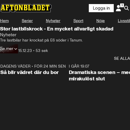
Logga in
Hem
Serier
Nyheter
Sport
Nöje
Livsstil
Stor lastbilskrock - En mycket allvarligt skadad
Nyheter
Tre lastbilar har krockat på E6 söder i Tanum.

Se mer
Fyra personer har förts till sjukhus – en kvinna vårdas med mycket 
Nyheter
•
15.12.23
•
53 sek
allvarliga skador.
SE ALLA
DAGENS VÄDER
•
FÖR 24 MIN SEN
1:06
I GÅR 19:07
Så blir vädret där du bor
Dramatiska scenen – me
mirakulöst slut