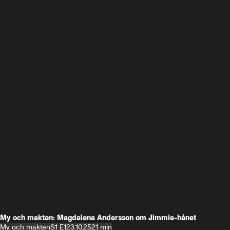
My och makten: Magdalena Andersson om Jimmie-hånet
My och makten
S1 E1
23.10.25
21 min