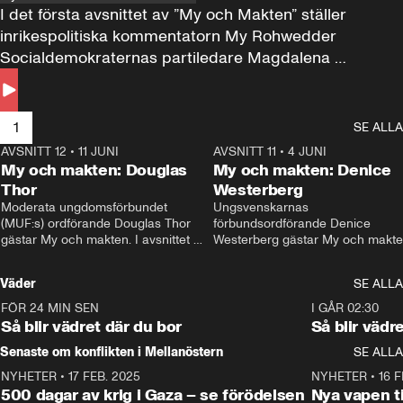
I det första avsnittet av ”My och Makten” ställer 
inrikespolitiska kommentatorn My Rohwedder 
Socialdemokraternas partiledare Magdalena 
Andersson till svars.
1
SE ALLA
AVSNITT 12
•
11 JUNI
26:27
AVSNITT 11
•
4 JUNI
2
My och makten: Douglas
My och makten: Denice
Thor
Westerberg
Moderata ungdomsförbundet 
Ungsvenskarnas 
(MUF:s) ordförande Douglas Thor 
förbundsordförande Denice 
gästar My och makten. I avsnittet 
Westerberg gästar My och makten.
diskuteras tonårsutvisningarna och 
avsnittet diskuteras migrationsfrå
hur Moderaterna ska locka väljare till 
och hur SD ska locka kvinnliga 
Väder
SE ALLA
valet i höst. 
väljare. 
FÖR 24 MIN SEN
1:06
I GÅR 02:30
Så blir vädret där du bor
Så blir vädr
Senaste om konflikten i Mellanöstern
SE ALLA
NYHETER
•
17 FEB. 2025
0:45
NYHETER
•
16 F
500 dagar av krig i Gaza – se förödelsen
Nya vapen ti