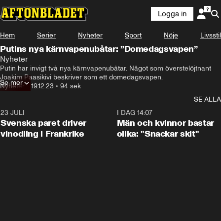
Logga in
Hem
Serier
Nyheter
Sport
Nöje
Livsstil
Putins nya kärnvapenubåtar: ”Domedagsvapen”
Nyheter
För i veckan har Putin invigt två atomubåtar.
Putin har invigt två nya kärnvapenubåtar. Något som överstelöjtnant 
Joakim Paasikivi beskriver som ett domedagsvapen.
Se mer
Nyheter
•
19.12.23
•
94 sek
SE ALLA
23 JULI
1:52
I DAG 14:07
Svenska paret driver
Män och kvinnor bastar
vinodling i Frankrike
olika: "Snackar skit"