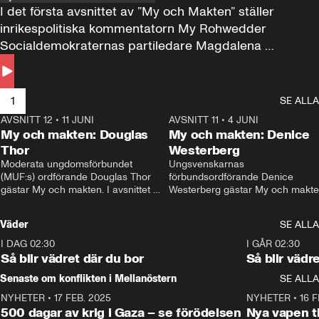
I det första avsnittet av ”My och Makten” ställer 
inrikespolitiska kommentatorn My Rohwedder 
Socialdemokraternas partiledare Magdalena 
Andersson till svars.
1
SE ALLA
AVSNITT 12
•
11 JUNI
26:27
AVSNITT 11
•
4 JUNI
2
My och makten: Douglas
My och makten: Denice
Thor
Westerberg
Moderata ungdomsförbundet 
Ungsvenskarnas 
(MUF:s) ordförande Douglas Thor 
förbundsordförande Denice 
gästar My och makten. I avsnittet 
Westerberg gästar My och makten.
diskuteras tonårsutvisningarna och 
avsnittet diskuteras migrationsfrå
hur Moderaterna ska locka väljare till 
och hur SD ska locka kvinnliga 
Väder
SE ALLA
valet i höst. 
väljare. 
I DAG 02:30
1:06
I GÅR 02:30
Så blir vädret där du bor
Så blir vädr
Senaste om konflikten i Mellanöstern
SE ALLA
NYHETER
•
17 FEB. 2025
0:45
NYHETER
•
16 F
500 dagar av krig i Gaza – se förödelsen
Nya vapen ti