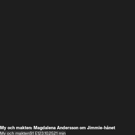
My och makten: Magdalena Andersson om Jimmie-hånet
My och makten
S1 E1
23.10.25
21 min