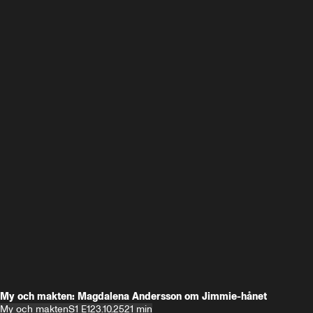
My och makten: Magdalena Andersson om Jimmie-hånet
My och makten
S1 E1
23.10.25
21 min