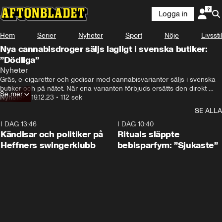
Logga in
Hem
Serier
Nyheter
Sport
Nöje
Livsstil
Nya cannabisdroger säljs lagligt i svenska butiker:
”Dödliga”
Nyheter
Gräs, e-cigaretter och godisar med cannabisvarianter säljs i svenska 
butiker och på nätet. När ena varianten förbjuds ersätts den direkt 
Se mer
med en ny och försäljningen får fortsätta – helt lagligt. 

Nyheter
•
19.12.23
•
112 sek
SE ALLA
– Vi har inte tappat några kunder. Många får upp ögonen för det, säger 
butikanställd till Aftonbladet.
I DAG 13:46
0:55
I DAG 10:40
Kändisar och politiker på
Rituals släppte
Heffners swingerklubb
bebisparfym: ”Sjukaste”