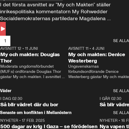
I det första avsnittet av ”My och Makten” ställer 
inrikespolitiska kommentatorn My Rohwedder 
Socialdemokraternas partiledare Magdalena 
Andersson till svars.
1
SE ALLA
AVSNITT 12
•
11 JUNI
26:27
AVSNITT 11
•
4 JUNI
2
My och makten: Douglas
My och makten: Denice
Thor
Westerberg
Moderata ungdomsförbundet 
Ungsvenskarnas 
(MUF:s) ordförande Douglas Thor 
förbundsordförande Denice 
gästar My och makten. I avsnittet 
Westerberg gästar My och makten.
diskuteras tonårsutvisningarna och 
avsnittet diskuteras migrationsfrå
hur Moderaterna ska locka väljare till 
och hur SD ska locka kvinnliga 
Väder
SE ALLA
valet i höst. 
väljare. 
I DAG 02:30
1:06
I GÅR 02:30
Så blir vädret där du bor
Så blir vädr
Senaste om konflikten i Mellanöstern
SE ALLA
NYHETER
•
17 FEB. 2025
0:45
NYHETER
•
16 F
500 dagar av krig i Gaza – se förödelsen
Nya vapen ti