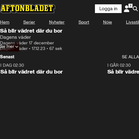
Logga in
Hem
Serier
Nyheter
Sport
Nöje
Livsstil
Så blir vädret där du bor
Dagens väder
Dagens väder 17 december
Se mer
Dagens väder
•
17.12.23
•
67 sek
Senast
SE ALLA
I DAG 02:30
1:06
I GÅR 02:30
Så blir vädret där du bor
Så blir vädr