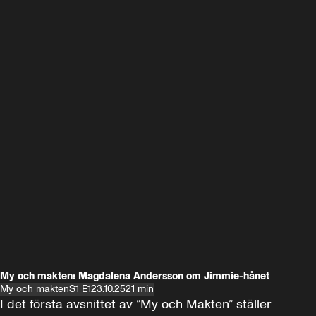
My och makten: Magdalena Andersson om Jimmie-hånet
My och makten
S1 E1
23.10.25
21 min
I det första avsnittet av ”My och Makten” ställer 