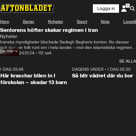
Logga in
Hem
Serier
Nyheter
Sport
Nöje
Livsstil
Seniorens höfter skakar regimen i Iran
Nyheter
Iranska myndigheter blockade Sadegh Bagheris konton. Nu dansar 
och sjunger folk runt om i hela landet – mot den islamistiska regimens 
Se mer
förbud.
Nyheter
•
24.01.24
•
112 sek
SE ALLA
I DAG 03:48
0:29
DAGENS VÄDER
•
I DAG 02:30
Här kraschar bilen in i
Så blir vädret där du bor
förskolan – skadar 13 barn