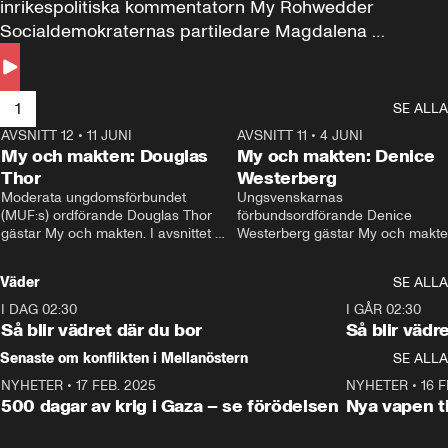
inrikespolitiska kommentatorn My Rohwedder 
Socialdemokraternas partiledare Magdalena 
Andersson till svars.
1
SE ALLA
AVSNITT 12
•
11 JUNI
26:27
AVSNITT 11
•
4 JUNI
2
My och makten: Douglas
My och makten: Denice
Thor
Westerberg
Moderata ungdomsförbundet 
Ungsvenskarnas 
(MUF:s) ordförande Douglas Thor 
förbundsordförande Denice 
gästar My och makten. I avsnittet 
Westerberg gästar My och makten.
diskuteras tonårsutvisningarna och 
avsnittet diskuteras migrationsfrå
hur Moderaterna ska locka väljare till 
och hur SD ska locka kvinnliga 
Väder
SE ALLA
valet i höst. 
väljare. 
I DAG 02:30
1:06
I GÅR 02:30
Så blir vädret där du bor
Så blir vädr
Senaste om konflikten i Mellanöstern
SE ALLA
NYHETER
•
17 FEB. 2025
0:45
NYHETER
•
16 F
500 dagar av krig i Gaza – se förödelsen
Nya vapen ti