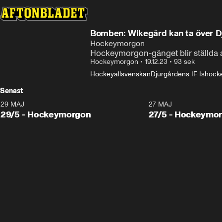
Bomben: Wikegård kan ta över D
Hockeymorgon
Hockeymorgon-gänget blir ställda 
Hockeymorgon
•
19.12.23
•
93 sek
Hockeyallsvenskan
Djurgårdens IF Ishock
Senast
29 MAJ
27 MAJ
29/5 - Hockeymorgon
27/5 - Hockeymo