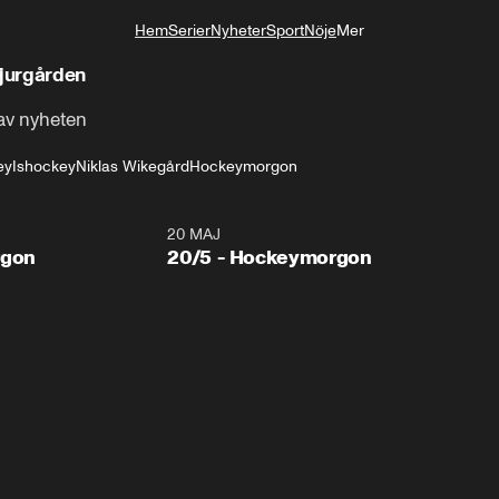
Hem
Serier
Nyheter
Sport
Nöje
Mer
Livsstil
jurgården
av nyheten
ey
Ishockey
Niklas Wikegård
Hockeymorgon
20 MAJ
rgon
20/5 - Hockeymorgon