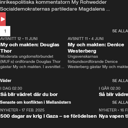
inrikespolitiska kommentatorn My Rohwedder 
Socialdemokraternas partiledare Magdalena 
Andersson till svars.
1
SE ALLA
AVSNITT 12
•
11 JUNI
26:27
AVSNITT 11
•
4 JUNI
2
My och makten: Douglas
My och makten: Denice
Thor
Westerberg
Moderata ungdomsförbundet 
Ungsvenskarnas 
(MUF:s) ordförande Douglas Thor 
förbundsordförande Denice 
gästar My och makten. I avsnittet 
Westerberg gästar My och makten.
diskuteras tonårsutvisningarna och 
avsnittet diskuteras migrationsfrå
hur Moderaterna ska locka väljare till 
och hur SD ska locka kvinnliga 
Väder
SE ALLA
valet i höst. 
väljare. 
I DAG 02:30
1:06
I GÅR 02:30
Så blir vädret där du bor
Så blir vädr
Senaste om konflikten i Mellanöstern
SE ALLA
NYHETER
•
17 FEB. 2025
0:45
NYHETER
•
16 F
500 dagar av krig i Gaza – se förödelsen
Nya vapen ti