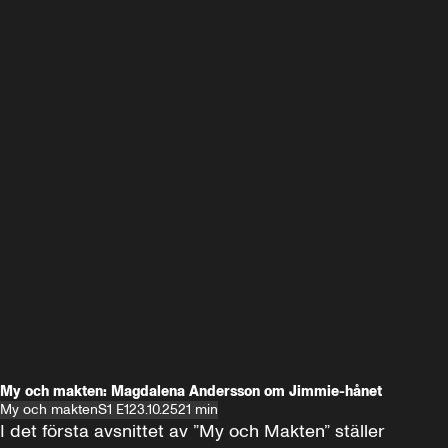
My och makten: Magdalena Andersson om Jimmie-hånet
My och makten
S1 E1
23.10.25
21 min
I det första avsnittet av ”My och Makten” ställer 