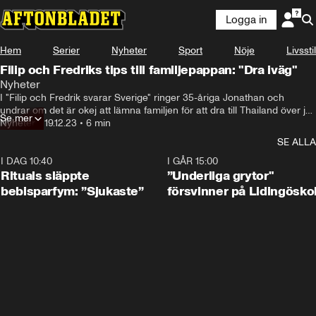
Logga in
Hem
Serier
Nyheter
Sport
Nöje
Livsstil
Filip och Fredriks tips till familjepappan: "Dra iväg"
Nyheter
I "Filip och Fredrik svarar Sverige" ringer 35-åriga Jonathan och 
undrar om det är okej att lämna familjen för att dra till Thailand över jul. 
Se mer
Hör duons svar i spelaren ovan.
Nyheter
•
19.12.23
•
6 min
SE ALLA
I DAG 10:40
1:01
I GÅR 15:00
Rituals släppte
”Underliga grytor"
bebisparfym: ”Sjukaste”
försvinner på Lidingösko