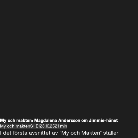
My och makten: Magdalena Andersson om Jimmie-hånet
My och makten
S1 E1
23.10.25
21 min
I det första avsnittet av ”My och Makten” ställer 