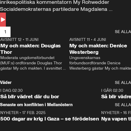
inrikespolitiska kommentatorn My Rohwedder 
Socialdemokraternas partiledare Magdalena 
Andersson till svars.
1
SE ALLA
AVSNITT 12
•
11 JUNI
26:27
AVSNITT 11
•
4 JUNI
2
My och makten: Douglas
My och makten: Denice
Thor
Westerberg
Moderata ungdomsförbundet 
Ungsvenskarnas 
(MUF:s) ordförande Douglas Thor 
förbundsordförande Denice 
gästar My och makten. I avsnittet 
Westerberg gästar My och makten.
diskuteras tonårsutvisningarna och 
avsnittet diskuteras migrationsfrå
hur Moderaterna ska locka väljare till 
och hur SD ska locka kvinnliga 
Väder
SE ALLA
valet i höst. 
väljare. 
I DAG 02:30
1:06
I GÅR 02:30
Så blir vädret där du bor
Så blir vädr
Senaste om konflikten i Mellanöstern
SE ALLA
NYHETER
•
17 FEB. 2025
0:45
NYHETER
•
16 F
500 dagar av krig i Gaza – se förödelsen
Nya vapen ti