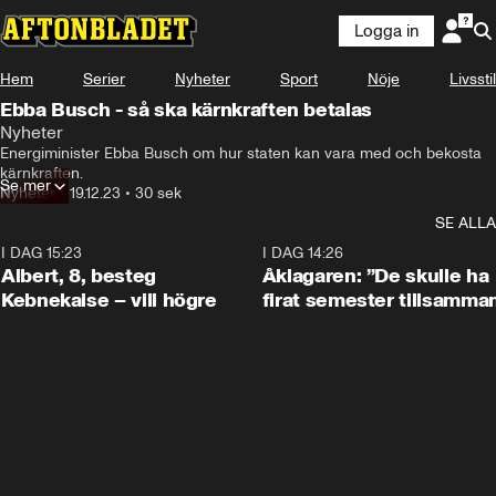
Logga in
Hem
Serier
Nyheter
Sport
Nöje
Livsstil
Ebba Busch - så ska kärnkraften betalas
Nyheter
Energiminister Ebba Busch om hur staten kan vara med och bekosta 
kärnkraften.
Se mer
Nyheter
•
19.12.23
•
30 sek
SE ALLA
I DAG 15:23
0:54
I DAG 14:26
Albert, 8, besteg
Åklagaren: ”De skulle ha
Kebnekaise – vill högre
firat semester tillsamma