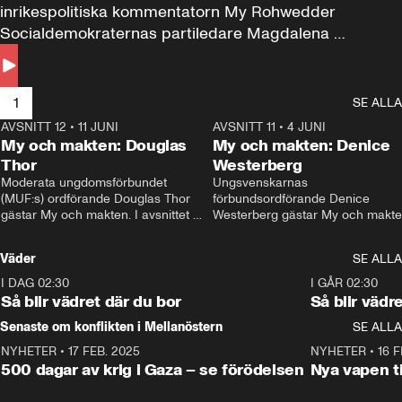
inrikespolitiska kommentatorn My Rohwedder 
Socialdemokraternas partiledare Magdalena 
Andersson till svars.
1
SE ALLA
AVSNITT 12
•
11 JUNI
26:27
AVSNITT 11
•
4 JUNI
2
My och makten: Douglas
My och makten: Denice
Thor
Westerberg
Moderata ungdomsförbundet 
Ungsvenskarnas 
(MUF:s) ordförande Douglas Thor 
förbundsordförande Denice 
gästar My och makten. I avsnittet 
Westerberg gästar My och makten.
diskuteras tonårsutvisningarna och 
avsnittet diskuteras migrationsfrå
hur Moderaterna ska locka väljare till 
och hur SD ska locka kvinnliga 
Väder
SE ALLA
valet i höst. 
väljare. 
I DAG 02:30
1:06
I GÅR 02:30
Så blir vädret där du bor
Så blir vädr
Senaste om konflikten i Mellanöstern
SE ALLA
NYHETER
•
17 FEB. 2025
0:45
NYHETER
•
16 F
500 dagar av krig i Gaza – se förödelsen
Nya vapen ti