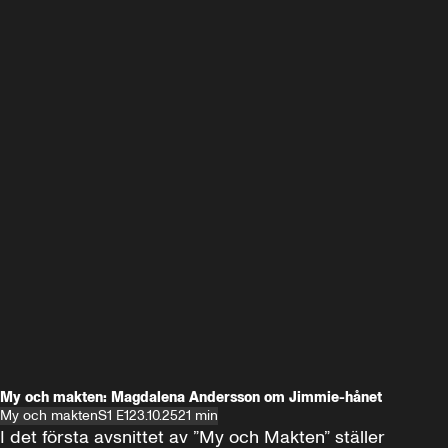
My och makten: Magdalena Andersson om Jimmie-hånet
My och makten
S1 E1
23.10.25
21 min
I det första avsnittet av ”My och Makten” ställer 