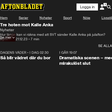
Logga in
Hem
Serier
Nyheter
Sport
Nöje
Livsstil
Tre hoten mot Kalle Anka
Nyheter
Hur länge kan vi räkna med att SVT sänder Kalle Anka på julafton?
Se mer
Nyheter
•
21.12.23
•
7 min
SE ALLA
DAGENS VÄDER
•
I DAG 02:30
1:06
I GÅR 19:07
Så blir vädret där du bor
Dramatiska scenen – me
mirakulöst slut