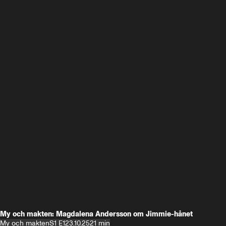
My och makten: Magdalena Andersson om Jimmie-hånet
My och makten
S1 E1
23.10.25
21 min