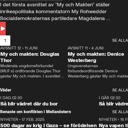
I det första avsnittet av ”My och Makten” ställer 
inrikespolitiska kommentatorn My Rohwedder 
Socialdemokraternas partiledare Magdalena 
Andersson till svars.
1
SE ALLA
AVSNITT 12
•
11 JUNI
26:27
AVSNITT 11
•
4 JUNI
2
My och makten: Douglas
My och makten: Denice
Thor
Westerberg
Moderata ungdomsförbundet 
Ungsvenskarnas 
(MUF:s) ordförande Douglas Thor 
förbundsordförande Denice 
gästar My och makten. I avsnittet 
Westerberg gästar My och makten.
diskuteras tonårsutvisningarna och 
avsnittet diskuteras migrationsfrå
hur Moderaterna ska locka väljare till 
och hur SD ska locka kvinnliga 
Väder
SE ALLA
valet i höst. 
väljare. 
I DAG 02:30
1:06
I GÅR 02:30
Så blir vädret där du bor
Så blir vädr
Senaste om konflikten i Mellanöstern
SE ALLA
NYHETER
•
17 FEB. 2025
0:45
NYHETER
•
16 F
500 dagar av krig i Gaza – se förödelsen
Nya vapen ti