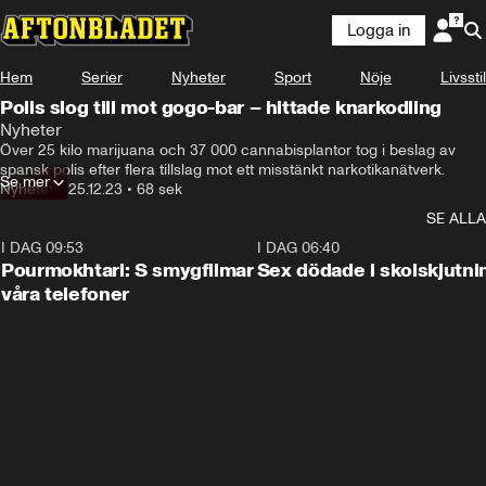
Logga in
Hem
Serier
Nyheter
Sport
Nöje
Livsstil
Polis slog till mot gogo-bar – hittade knarkodling
Nyheter
Över 25 kilo marijuana och 37 000 cannabisplantor tog i beslag av 
spansk polis efter flera tillslag mot ett misstänkt narkotikanätverk.
Se mer
Nyheter
•
25.12.23
•
68 sek
SE ALLA
I DAG 09:53
1:36
I DAG 06:40
Pourmokhtari: S smygfilmar
Sex dödade i skolskjutni
våra telefoner