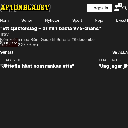
Logga in
Hem
Serier
Nyheter
Sport
Nöje
Livsstil
”Ett spikförslag – är min bästa V75-chans”
Trav
Björnkollen med Björn Goop till Solvalla 26 december.
Se mer
Trav
•
25.12.23
•
6 min
Senast
SE ALLA
I DAG 12:01
5:16
I DAG 09:05
”Jättefin häst som rankas etta”
”Jag jagar j