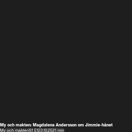
My och makten: Magdalena Andersson om Jimmie-hånet
My och makten
S1 E1
23.10.25
21 min