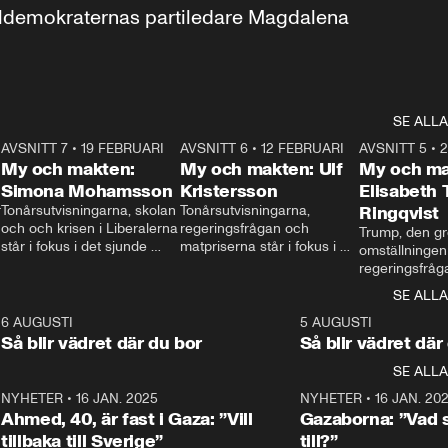
aldemokraternas partiledare Magdalena 
SE ALLA
7
AVSNITT 7
•
19 FEBRUARI
24:30
AVSNITT 6
•
12 FEBRUARI
27:30
AVSNITT 5
•
My och makten:
My och makten: Ulf
My och ma
Simona Mohamsson
Kristersson
Elisabeth
 
Tonårsutvisningarna, skolan 
Tonårsutvisningarna, 
Ringqvist
och och krisen i Liberalerna 
regeringsfrågan och 
Trump, den gr
står i fokus i det sjunde 
matpriserna står i fokus i 
omställningen
avsnittet av ”My och 
det sjätte avsnittet av ”My 
regeringsfråga
makten”. Se när 
och makten”. Se när 
centrum i det 
SE ALLA
Aftonbladets inrikespolitiska 
Aftonbladets inrikespolitiska 
avsnittet av ”
kommentator My 
kommentator My 
6
6 AUGUSTI
1:06
5 AUGUSTI
Makten”. Se nä
Rohwedder ställer 
Rohwedder ställer 
Så blir vädret där du bor
Så blir vädret där
Aftonbladets in
utbildnings- och 
statsminister Ulf Kristersson 
kommentator 
SE ALLA
integrationsminister Simona 
till svars.
Rohwedder stäl
Mohamsson till svars.
Centerpartiets
2
NYHETER
•
16 JAN. 2025
1:01
NYHETER
•
16 JAN. 20
Thand Ring till
Ahmed, 40, är fast i Gaza: ”Vill
Gazaborna: ”Vad s
tillbaka till Sverige”
till?”