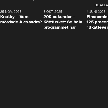
SE ALLA
3
25 NOV. 2025
31:05
8 OKT. 2025
4:29
4 JUNI 2025
Knutby – Vem
200 sekunder –
Finansmin
mördade Alexandra?
Köttfusket: Se hela
125 procent
programmet här
"Skattever
viktig uppg