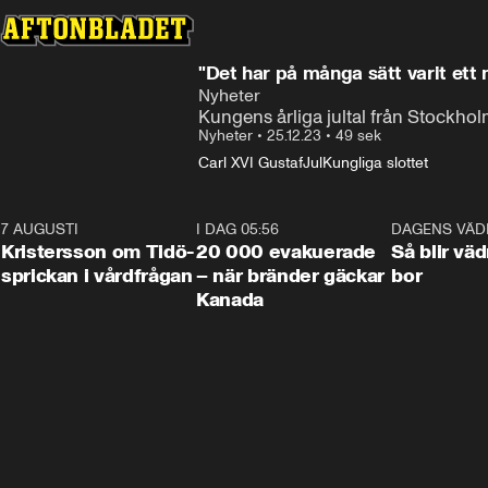
"Det har på många sätt varit ett 
Nyheter
Kungens årliga jultal från Stockhol
Nyheter
•
25.12.23
•
49 sek
Carl XVI Gustaf
Jul
Kungliga slottet
7 AUGUSTI
0:42
I DAG 05:56
0:38
DAGENS VÄD
Kristersson om Tidö-
20 000 evakuerade
Så blir väd
sprickan i vårdfrågan
– när bränder gäckar
bor
Kanada