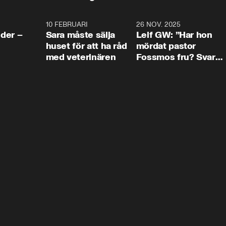
4:24
10 FEBRUARI
4:13
26 NOV. 2025
8:1
der –
Sara måste sälja
Leif GW: ”Har hon
huset för att ha råd
mördat pastor
med veterinären
Fossmos fru? Svar
nej.”