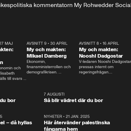
r inrikespolitiska kommentatorn My Rohwedder Soci
27 MAJ
3:51
AVSNITT 9
•
30 APRIL
24:00
AVSNITT 8
•
16 APRIL
25:1
kten:
My och makten:
My och makten:
Mikael Damberg
Nooshi Dadgostar
on
Ekonomin, 
V-ledaren Nooshi Dadgostar
finansministerrollen och 
pressas internt om 
onomin och 
demografikrisen. 
regeringsfrågan.

lisabeth 
Oppositionen ställs till svars 
I Aftonbladets 
ls till svars 
när Socialdemokraternas 
partiledarutfrågning ”My 
stern gästar 
Mikael Damberg gästar My 
och Makten” sätter hon ner 
My och Makten. 
och Makten. 
foten mot kritikerna:

1:06
7 AUGUSTI
1:0
– Vi ställer upp i val. Ska vi 
 du bor
Så blir vädret där du bor
vara med så sitter vi förstås 
25
1:22
NYHETER
•
21 JAN. 2025
0:5
ael – då hyllas
Här återvänder palestinska
fångarna hem