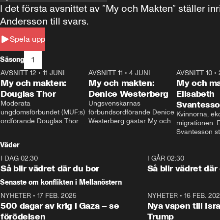
I det första avsnittet av ”My och Makten” ställe
Andersson till svars.
Spela upp
1
Säsong
AVSNITT 12
•
11 JUNI
26:27
AVSNITT 11
•
4 JUNI
23:40
AVSNITT 10
•
My och makten:
My och makten:
My och ma
Douglas Thor
Denice Westerberg
Elisabeth
Moderata 
Ungsvenskarnas 
Svantess
ungdomsförbundet (MUF:s) 
förbundsordförande Denice 
Kvinnorna, ek
ordförande Douglas Thor 
Westerberg gästar My och 
migrationen. E
gästar My och makten. I 
makten. I avsnittet 
Svantesson stäl
avsnittet diskuteras 
diskuteras migrationsfrågan 
när finansmini
Väder
tonårsutvisningarna och hur 
och hur SD ska locka 
Moderaterna ska locka 
kvinnliga väljare. 
I DAG 02:30
1:06
I GÅR 02:30
väljare till valet i höst. 
Så blir vädret där du bor
Så blir vädret där
Senaste om konflikten i Mellanöstern
NYHETER
•
17 FEB. 2025
0:45
NYHETER
•
16 FEB. 20
500 dagar av krig i Gaza – se
Nya vapen till Isr
förödelsen
Trump