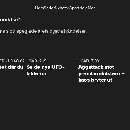
Hem
Serier
Nyheter
Sport
Nöje
Mer
Livsstil
mörkt år"
ms slott speglade årets dystra händelser.
ER
•
I DAG 02:30
1:06
I GÅR 19:15
0:36
I GÅR 17:08
0:3
ret där du
Se de nya UFO-
Äggattack mot
bilderna
premiärministern –
kaos bryter ut