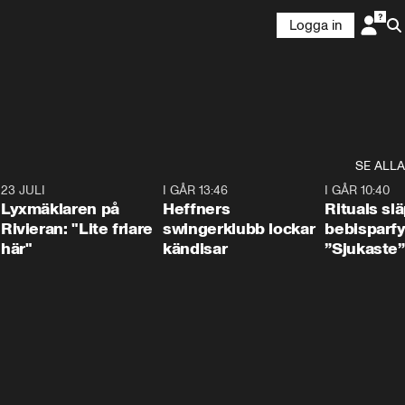
Logga in
SE ALLA
7
23 JULI
2:02
I GÅR 13:46
0:55
I GÅR 10:40
Lyxmäklaren på
Heffners
Rituals sl
Rivieran: "Lite friare
swingerklubb lockar
bebisparf
här"
kändisar
”Sjukaste”