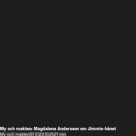
My och makten: Magdalena Andersson om Jimmie-hånet
My och makten
S1 E1
23.10.25
21 min