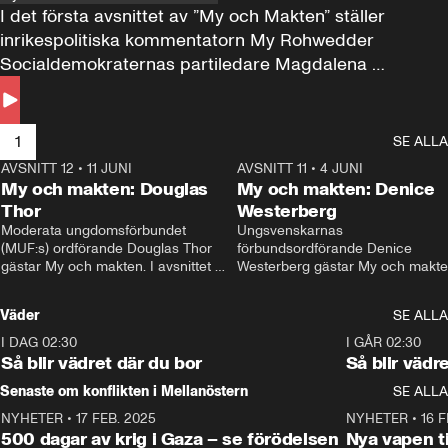
I det första avsnittet av ”My och Makten” ställer 
inrikespolitiska kommentatorn My Rohwedder 
Socialdemokraternas partiledare Magdalena 
Andersson till svars.
1
SE ALLA
AVSNITT 12
•
11 JUNI
26:27
AVSNITT 11
•
4 JUNI
2
My och makten: Douglas
My och makten: Denice
Thor
Westerberg
Moderata ungdomsförbundet 
Ungsvenskarnas 
(MUF:s) ordförande Douglas Thor 
förbundsordförande Denice 
gästar My och makten. I avsnittet 
Westerberg gästar My och makten.
diskuteras tonårsutvisningarna och 
avsnittet diskuteras migrationsfrå
hur Moderaterna ska locka väljare till 
och hur SD ska locka kvinnliga 
Väder
SE ALLA
valet i höst. 
väljare. 
I DAG 02:30
1:06
I GÅR 02:30
Så blir vädret där du bor
Så blir vädr
Senaste om konflikten i Mellanöstern
SE ALLA
NYHETER
•
17 FEB. 2025
0:45
NYHETER
•
16 F
500 dagar av krig i Gaza – se förödelsen
Nya vapen ti