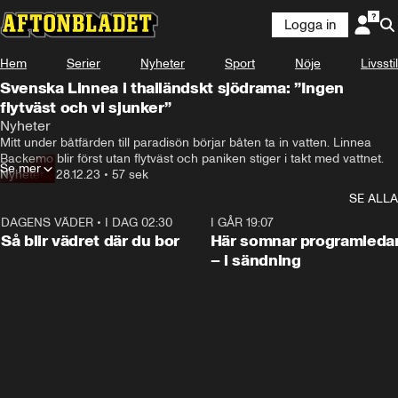
Logga in
Hem
Serier
Nyheter
Sport
Nöje
Livsstil
Svenska Linnea i thailändskt sjödrama: ”Ingen
flytväst och vi sjunker”
Nyheter
Mitt under båtfärden till paradisön börjar båten ta in vatten. Linnea 
Backemo blir först utan flytväst och paniken stiger i takt med vattnet.
Se mer
Nyheter
•
28.12.23
•
57 sek
SE ALLA
DAGENS VÄDER
•
I DAG 02:30
1:06
I GÅR 19:07
Så blir vädret där du bor
Här somnar programleda
– i sändning