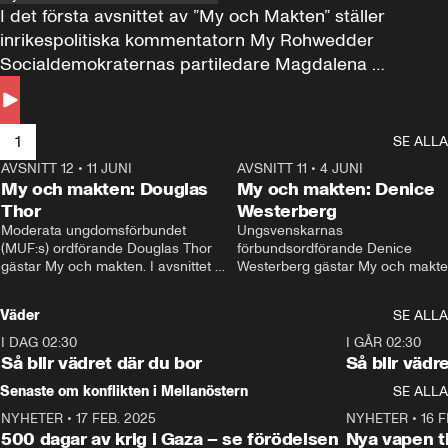
I det första avsnittet av ”My och Makten” ställer 
inrikespolitiska kommentatorn My Rohwedder 
Socialdemokraternas partiledare Magdalena 
Andersson till svars.
1
SE ALLA
AVSNITT 12
•
11 JUNI
26:27
AVSNITT 11
•
4 JUNI
2
My och makten: Douglas
My och makten: Denice
Thor
Westerberg
Moderata ungdomsförbundet 
Ungsvenskarnas 
(MUF:s) ordförande Douglas Thor 
förbundsordförande Denice 
gästar My och makten. I avsnittet 
Westerberg gästar My och makten.
diskuteras tonårsutvisningarna och 
avsnittet diskuteras migrationsfrå
hur Moderaterna ska locka väljare till 
och hur SD ska locka kvinnliga 
Väder
SE ALLA
valet i höst. 
väljare. 
I DAG 02:30
1:06
I GÅR 02:30
Så blir vädret där du bor
Så blir vädr
Senaste om konflikten i Mellanöstern
SE ALLA
NYHETER
•
17 FEB. 2025
0:45
NYHETER
•
16 F
500 dagar av krig i Gaza – se förödelsen
Nya vapen ti