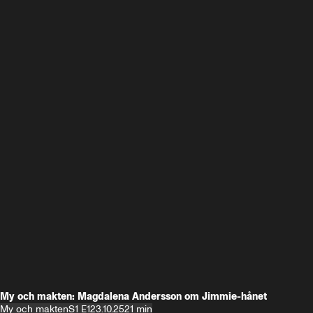
My och makten: Magdalena Andersson om Jimmie-hånet
My och makten
S1 E1
23.10.25
21 min