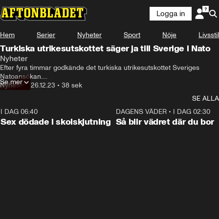
Logga in
Hem
Serier
Nyheter
Sport
Nöje
Livsstil
Turkiska utrikesutskottet säger ja till Sverige i Nato
Nyheter
Efter fyra timmar godkände det turkiska utrikesutskottet Sveriges 
Natoansökan.

Se mer
Nyheter
•
26.12.23
•
38 sek
Men det är fortfarande oklart när ansökan ska röstas om i det turkiska 
SE ALLA
parlamentet.
I DAG 06:40
0:47
DAGENS VÄDER
•
I DAG 02:30
Sex dödade i skolskjutning
Så blir vädret där du bor